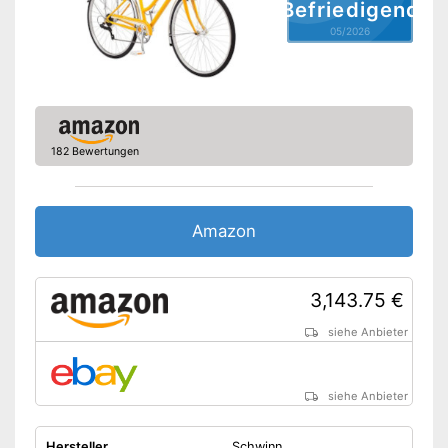
Befriedigend
Schaltung
05/2026
Anzahl Gänge
3
Handbremse
Rücktrittbremse
182 Bewertungen
Beleuchtung
Tiefer Einstieg
Amazon
Gepäckträger
3,143.75 €
Ständer
siehe Anbieter
Integrierte Beleuchtung
Vorteile
Verfügt über eine
Rücktrittbremse
siehe Anbieter
Nachteile
Amazon Lieferzeit
siehe Anbieter
Hersteller
Schwinn