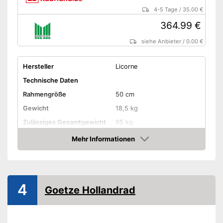
4-5 Tage
/
35.00 €
364.99 €
siehe Anbieter
/
0.00 €
Hersteller
Licorne
Technische Daten
Rahmengröße
50 cm
Gewicht
18,5 kg
Zulässiges Gesamtgewicht
95 kg
Material Rahmen
Stahl
Mehr Informationen
Amazon
Reifengröße
28 Zoll
-
Schwarz
Erhältliche Farben
-
Grau
4
Goetze Hollandrad
-
Lila
Ausstattung