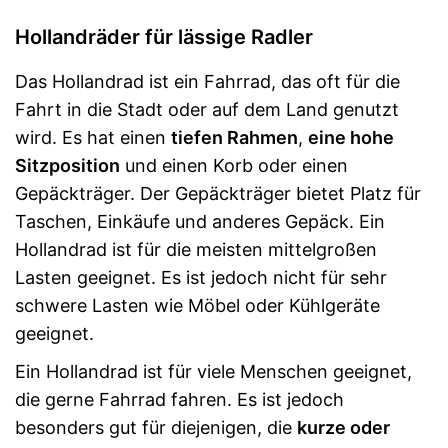
Ständer
Hollandräder für lässige Radler
Vorteile
Ohne Rücktrittbremse
Nachteile
Das Hollandrad ist ein Fahrrad, das oft für die
Amazon Lieferzeit
siehe Anbieter
Fahrt in die Stadt oder auf dem Land genutzt
wird. Es hat einen
tiefen Rahmen
,
eine hohe
Sitzposition
und einen Korb oder einen
Gepäckträger. Der Gepäckträger bietet Platz für
Taschen, Einkäufe und anderes Gepäck. Ein
Hollandrad ist für die meisten mittelgroßen
Lasten geeignet. Es ist jedoch nicht für sehr
schwere Lasten wie Möbel oder Kühlgeräte
geeignet.
Ein Hollandrad ist für viele Menschen geeignet,
die gerne Fahrrad fahren. Es ist jedoch
besonders gut für diejenigen, die
kurze oder