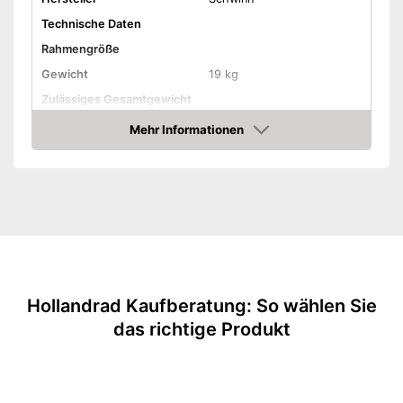
Technische Daten
Rahmengröße
Gewicht
19 kg
Zulässiges Gesamtgewicht
Material Rahmen
Stahl
Mehr Informationen
Amazon
Reifengröße
16 Zoll
Erhältliche Farben
Ausstattung
Schaltung
Anzahl Gänge
Handbremse
Hollandrad Kaufberatung: So wählen Sie
Rücktrittbremse
das richtige Produkt
Beleuchtung
Tiefer Einstieg
Gepäckträger