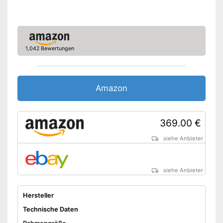
Rücktrittbremse
Beleuchtung
1,042 Bewertungen
Tiefer Einstieg
Gepäckträger
Amazon
Ständer
Sicherheit durch
369.00 €
Rücktrittbremse
Vorteile
Mit integrierter Beleuchtung
siehe Anbieter
Nachteile
Amazon Lieferzeit
siehe Anbieter
siehe Anbieter
Hersteller
Technische Daten