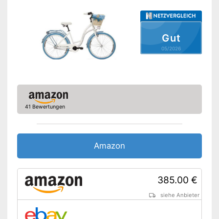
Schaltung
Anzahl Gänge
21
Handbremse
Gut
05/2026
Rücktrittbremse
Beleuchtung
Tiefer Einstieg
41 Bewertungen
Gepäckträger
Ständer
Amazon
Integrierte Beleuchtung
Vorteile
Ohne Rücktrittbremse
Nachteile
385.00 €
Amazon Lieferzeit
siehe Anbieter
siehe Anbieter