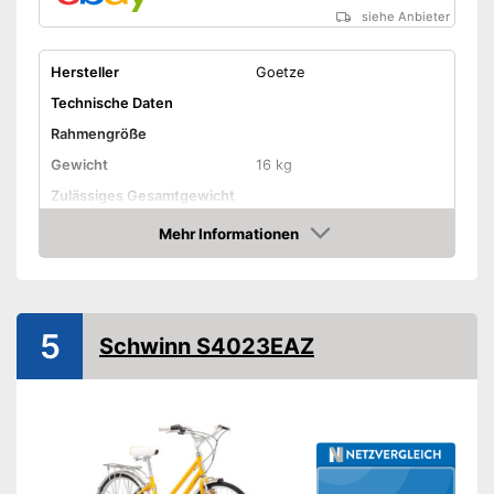
siehe Anbieter
Hersteller
Goetze
Technische Daten
Rahmengröße
Gewicht
16 kg
Zulässiges Gesamtgewicht
Material Rahmen
Stahl
Mehr Informationen
Amazon
Reifengröße
26 Zoll
-
Blau/Weiß
-
Rosa/Weiß
5
Schwinn S4023EAZ
-
Beige/Rosa
Erhältliche Farben
-
Beige/Braun
-
Beige/Blau
-
und weitere
Ausstattung