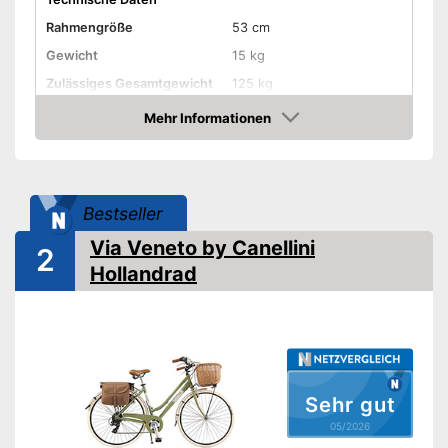
Rahmengröße
53 cm
Gewicht
15 kg
Zulässiges Gesamtgewicht
125 kg
Material Rahmen
Stahl
Mehr Informationen
Amazon
Reifengröße
28 Zoll
-
Blau
-
Weiß
Bestseller
-
Gelb
Erhältliche Farben
Via Veneto by Canellini
2
-
Grün
Hollandrad
-
Grau
-
und weitere
Ausstattung
Schaltung
Sehr gut
Anzahl Gänge
3
05/2026
Handbremse