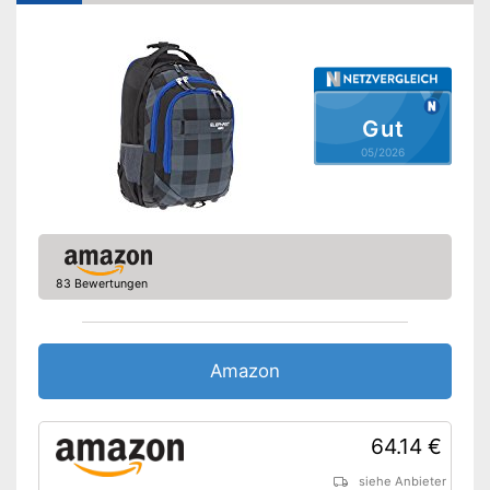
Polsterung
Griff
Rollen
Gut
Schiebegriff
05/2026
höhenverstellbar
Beinhaltet Netztaschen zum
Verstauen
Hat eine gute Polsterung
Vorteile
Ist mit einem Griff ausgestattet
83 Bewertungen
Die Schultergurte sind
gepolstert
Amazon Lieferzeit
siehe Anbieter
Amazon
64.14 €
siehe Anbieter