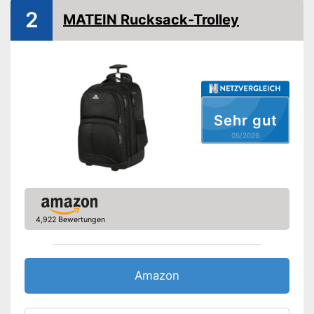
Ausstattung
2
MATEIN Rucksack-Trolley
Netztaschen
Schultergurte gepolstert
Polsterung
Sehr gut
Griff
05/2026
Rollen
Schiebegriff
höhenverstellbar
Ist mit einer Polsterung
4,922 Bewertungen
ausgestattet
Ein Griff ist vorhanden
Atmungsaktives Material
Vorteile
Amazon
Variabel durch den
höhenverstellbaren
Schiebegriff