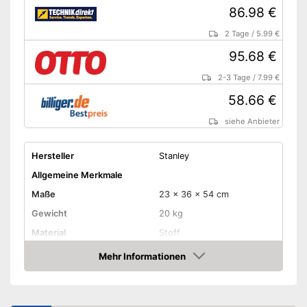
86.98 €
2 Tage
/
5.99 €
95.68 €
2-3 Tage
/
7.99 €
58.66 €
siehe Anbieter
Hersteller
Stanley
Allgemeine Merkmale
Maße
23 x 36 x 54 cm
Gewicht
20 kg
Material
Stoff
Mehr Informationen
Atmungsaktiv
Amazon
Wasserdicht