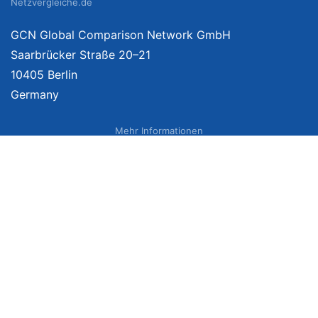
Netzvergleiche.de
GCN Global Comparison Network GmbH
Saarbrücker Straße 20–21
10405 Berlin
Germany
Mehr Informationen
Über uns
Impressum
Bildnachweise
Datenschutzerklärung
Netzvergleich Siegel
Brand Sponsoring