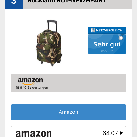
3
Rockland R01-NEWHEART
Schultergurte gepolstert
Polsterung
Griff
Sehr gut
Rollen
05/2026
Schiebegriff
höhenverstellbar
Wasserdichtes Material
Bietet angenehme
Schultergurte mit Polsterung
18,946 Bewertungen
Dank des höhenverstellbaren
Griffs für jede Körpergröße
Vorteile
geeignet
Verfügt über eine zusätzliche
Amazon
Polsterung
Atmungsaktiver Stoff
Amazon Lieferzeit
siehe Anbieter
64.07 €