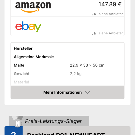
Ist wasserdicht
147.89 €
Amazon Lieferzeit
siehe Anbieter
siehe Anbieter
siehe Anbieter
Hersteller
Allgemeine Merkmale
Maße
22,9 x 33 x 50 cm
Gewicht
2,2 kg
Material
Mehr Informationen
Atmungsaktiv
Amazon
Wasserdicht
Ausstattung
Preis-Leistungs-Sieger
Netztaschen