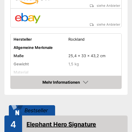
siehe Anbieter
siehe Anbieter
Hersteller
Rockland
Allgemeine Merkmale
Maße
25,4 x 33 x 43,2 cm
Gewicht
1,5 kg
Material
Atmungsaktiv
Mehr Informationen
Amazon
Wasserdicht
Ausstattung
Netztaschen
Bestseller
Schultergurte gepolstert
4
Elephant Hero Signature