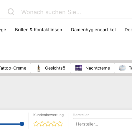
lege
Brillen & Kontaktlinsen
Damenhygieneartikel
D
Gesichtspflege
Gesundheit
Haarpflege & Styling
ik
Massage
Medizinisches Messgerät
Mobilitätshilfe
er & Bandagen
Putz- & Reinigungsmittel
Rasur
Senio
Tattoo-Creme
Gesichtsöl
Nachtcreme
Kundenbewertung
Hersteller
Hersteller...