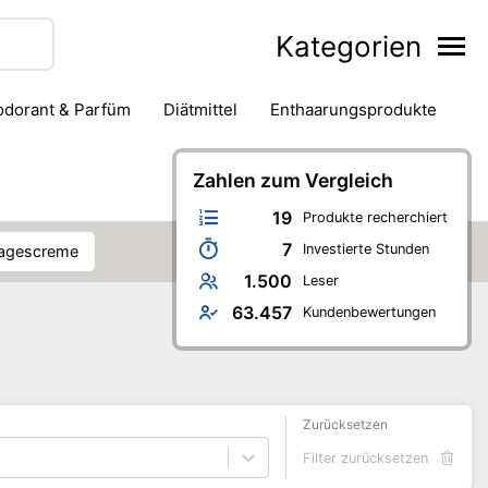
Kategorien
eodorant & Parfüm
Diätmittel
Enthaarungsprodukte
Haarstyling
Hautpflege
Mund- & Zahnpflege
Zahlen zum Vergleich
Nagelpflege
ren-Badezimmer
Verhütung & Familienplanung
19
Produkte recherchiert
7
Investierte Stunden
Tagescreme
1.500
Leser
63.457
Kundenbewertungen
Zurücksetzen
Filter zurücksetzen