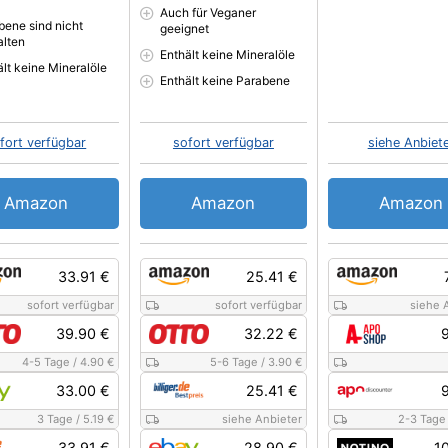
Auch für Veganer
bene sind nicht
geeignet
alten
Enthält keine Mineralöle
ält keine Mineralöle
Enthält keine Parabene
fort verfügbar
sofort verfügbar
siehe Anbiet
Amazon
Amazon
Amazon
33.91 €
25.41 €
sofort verfügbar
sofort verfügbar
siehe 
39.90 €
32.22 €
4-5 Tage
/
4.90 €
5-6 Tage
/
3.90 €
33.00 €
25.41 €
3 Tage
/
5.19 €
siehe Anbieter
2-3 Tage
33.91 €
28.90 €
1