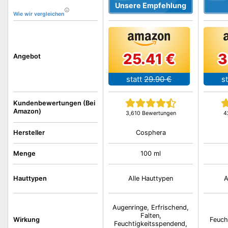
Unsere Empfehlung
Wie wir vergleichen
25.41 €
3
Angebot
statt
29.90 €
st
Kundenbewertungen (Bei
Amazon)
3,610 Bewertungen
4
Cosphera
Hersteller
Menge
100 ml
Hauttypen
Alle Hauttypen
A
Augenringe, Erfrischend,
Falten,
Wirkung
Feuch
Feuchtigkeitsspendend,