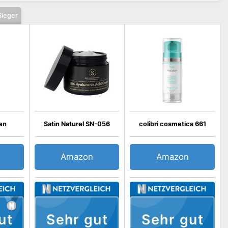
Sieger
en
Satin Naturel SN-056
colibri cosmetics 661
Amazon
Amazon
ut
Sehr gut
Sehr gut