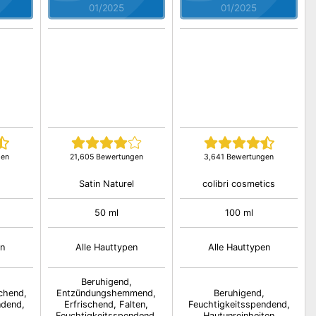
01/2025
01/2025
gen
21,605 Bewertungen
3,641 Bewertungen
Satin Naturel
colibri cosmetics
50 ml
100 ml
en
Alle Hauttypen
Alle Hauttypen
Beruhigend,
schend,
Entzündungshemmend,
Beruhigend,
ndend,
Erfrischend, Falten,
Feuchtigkeitsspendend,
Feuchtigkeitsspendend,
Hautunreinheiten