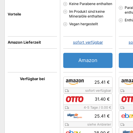
Keine Parabene enthalten
Para
Im Produkt sind keine
enth
Vorteile
Mineralöle enthalten
Enth
Vegan hergestellt
Amazon Lieferzeit
sofort verfügbar
so
Amazon
Verfügbar bei
25.41 €
sofort verfügbar
31.40 €
4-5 Tage
/
0.00 €
25.41 €
siehe Anbieter
28.90 €