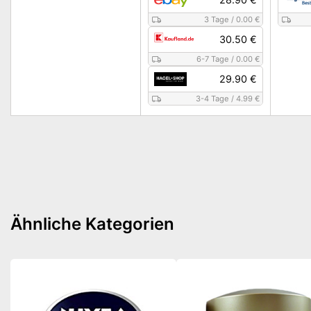
3 Tage
/
0.00 €
30.50 €
6-7 Tage
/
0.00 €
29.90 €
3-4 Tage
/
4.99 €
Ähnliche Kategorien