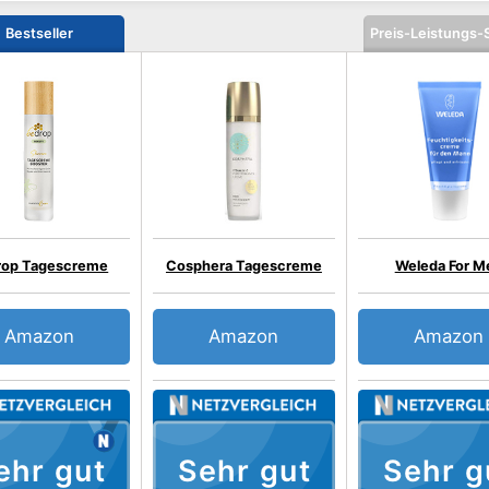
Bestseller
Preis-Leistungs-
rop Tagescreme
Cosphera Tagescreme
Weleda For M
Amazon
Amazon
Amazon
ehr gut
Sehr gut
Sehr g