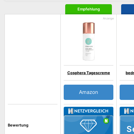
Empfehlung
Cosphera Tagescreme
bed
Amazon
Bewertung
S