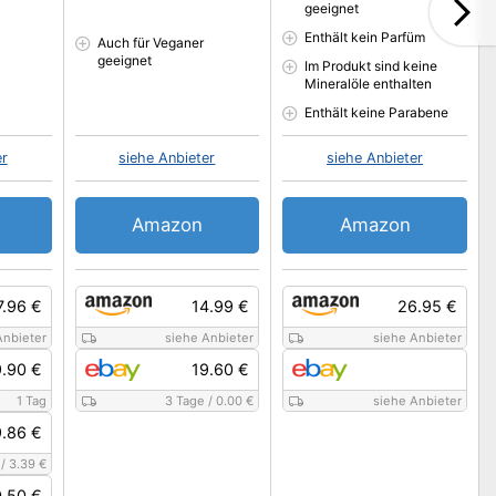
geeignet
Enthält kein Parfüm
Auch für Veganer
geeignet
Im Produkt sind keine
Mineralöle enthalten
Enthält keine Parabene
er
siehe Anbieter
siehe Anbieter
Amazon
Amazon
7.96 €
14.99 €
26.95 €
Anbieter
siehe Anbieter
siehe Anbieter
9.90 €
19.60 €
1 Tag
3 Tage
/
0.00 €
siehe Anbieter
9.86 €
/
3.39 €
0.50 €