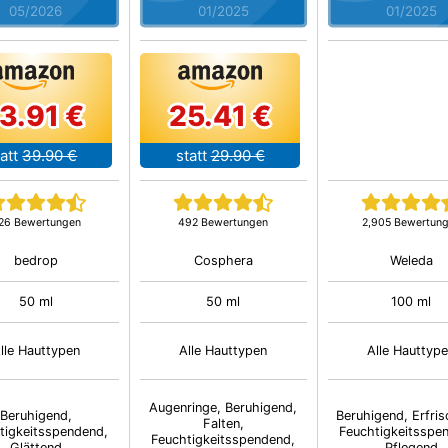
05/2026
01/2025
01/2025
3.91 €
25.41 €
att
39.90 €
statt
29.90 €
26 Bewertungen
492 Bewertungen
2,905 Bewertun
bedrop
Cosphera
Weleda
50 ml
50 ml
100 ml
lle Hauttypen
Alle Hauttypen
Alle Hauttyp
Augenringe, Beruhigend,
Beruhigend,
Beruhigend, Erfri
Falten,
tigkeitsspendend,
Feuchtigkeitsspe
Feuchtigkeitsspendend,
Glättend
Pflegend