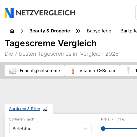
Beauty & Drogerie
Babypflege
Bartpf
Erotik
Fußpflege
Tagescreme Vergleich
Insektenbisse & Insektenstiche
Intimpflege
Kosmet
Die 7 besten Tagescremes im Vergleich 2026
Nahrungsergänzungsmittel
Naturheilkunde
Pflast
Wärmetherapie
Waschmittel
Feuchtigkeitscreme
Vitamin-C-Serum
Sortieren & Filter
Sortieren nach
Preis
:
7
-
71
€
Beliebtheit