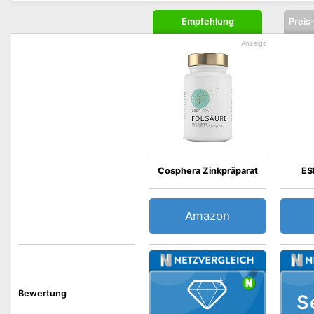
Empfehlung
Preis
Cosphera Zinkpräparat
ES
Amazon
Bewertung
S