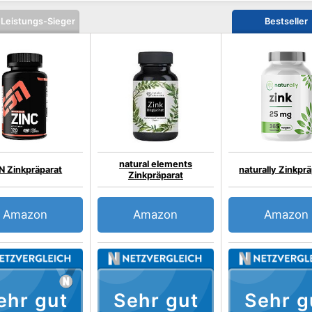
-Leistungs-Sieger
Bestseller
natural elements
N Zinkpräparat
naturally Zinkpr
Zinkpräparat
Amazon
Amazon
Amazon
ehr gut
Sehr gut
Sehr g