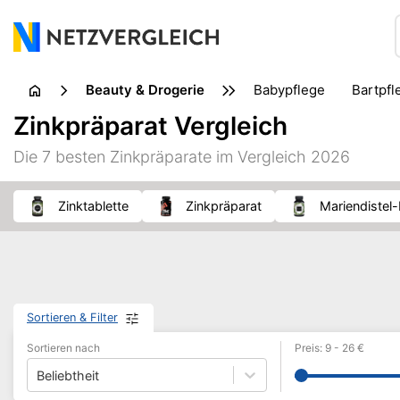
Beauty & Drogerie
Babypflege
Bartpf
Erotik
Fußpflege
Zinkpräparat Vergleich
Insektenbisse & Insektenstiche
Intimpflege
Kosmet
Die 7 besten Zinkpräparate im Vergleich 2026
Nahrungsergänzungsmittel
Naturheilkunde
Pflast
Wärmetherapie
Waschmittel
Zinktablette
Zinkpräparat
Mariendistel
Sortieren & Filter
Sortieren nach
Preis
:
9
-
26
€
Beliebtheit