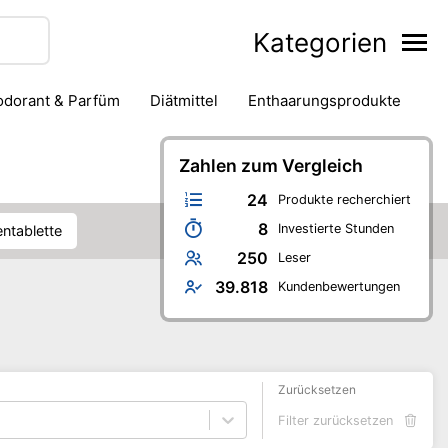
Kategorien
eodorant & Parfüm
Diätmittel
Enthaarungsprodukte
Haarstyling
Hautpflege
Mund- & Zahnpflege
Zahlen zum Vergleich
Nagelpflege
ren-Badezimmer
Verhütung & Familienplanung
24
Produkte recherchiert
8
Investierte Stunden
sentablette
250
Leser
39.818
Kundenbewertungen
Zurücksetzen
Filter zurücksetzen