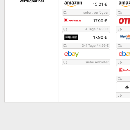
Verfügbar bei
15.21 €
sofort verfügbar
17.90 €
4 Tage
/
4.90 €
17.90 €
3-4 Tage
/
4.99 €
siehe Anbieter