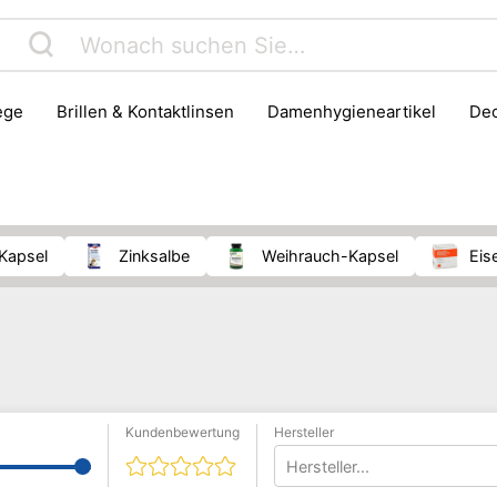
lege
Brillen & Kontaktlinsen
Damenhygieneartikel
D
Gesichtspflege
Gesundheit
Haarpflege & Styling
ik
Massage
Medizinisches Messgerät
Mobilitätshilfe
er & Bandagen
Putz- & Reinigungsmittel
Rasur
Senio
-Kapsel
Zinksalbe
Weihrauch-Kapsel
Ei
Kundenbewertung
Hersteller
Hersteller...