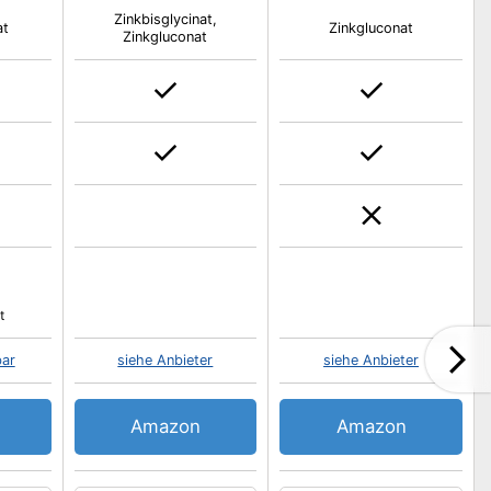
Zinkbisglycinat,
at
Zinkgluconat
Zinkgluconat
t
bar
siehe Anbieter
siehe Anbieter
Amazon
Amazon