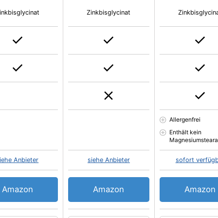
inkbisglycinat
Zinkbisglycinat
Zinkbisglycin
Allergenfrei
Enthält kein
Magnesiumsteara
iehe Anbieter
siehe Anbieter
sofort verfüg
Amazon
Amazon
Amazon