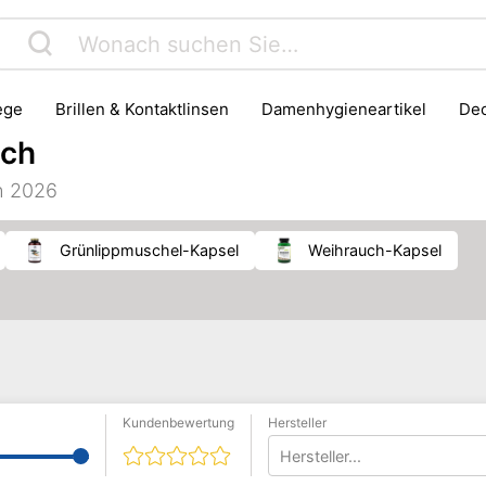
lege
Brillen & Kontaktlinsen
Damenhygieneartikel
D
Gesichtspflege
Gesundheit
Haarpflege & Styling
ich
ik
Massage
Medizinisches Messgerät
Mobilitätshilfe
ch 2026
er & Bandagen
Putz- & Reinigungsmittel
Rasur
Senio
Grünlippmuschel-Kapsel
Weihrauch-Kapsel
Kundenbewertung
Hersteller
Hersteller...