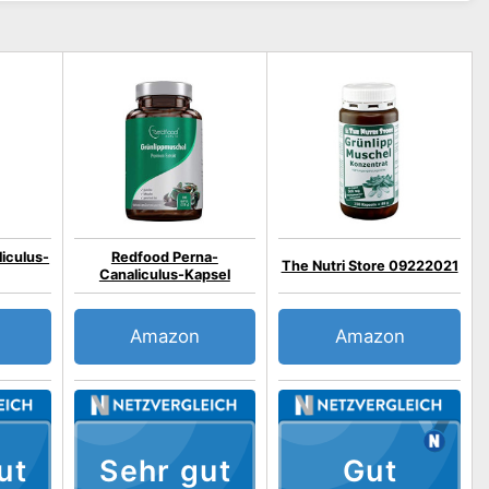
liculus-
Redfood Perna-
The Nutri Store 09222021
Canaliculus-Kapsel
Amazon
Amazon
ut
Sehr gut
Gut