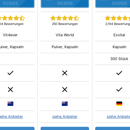
01/2025
05/2026
01/2025
04 Bewertungen
250 Bewertungen
2,194 Bewertun
Vit4ever
Vita World
Exvital
ulver, Kapseln
Pulver, Kapseln
Kapseln
300 Stück
iehe Anbieter
siehe Anbieter
siehe Anbiet