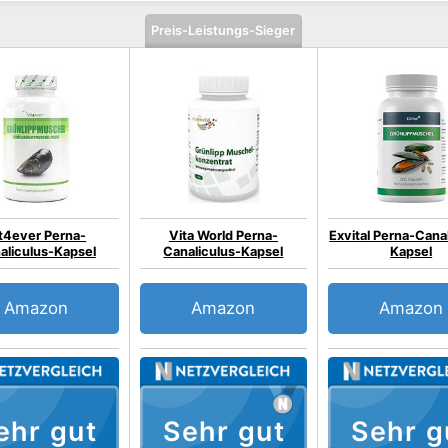
Preis-Leistungs-Sieger
t4ever Perna-
Vita World Perna-
Exvital Perna-Cana
aliculus-Kapsel
Canaliculus-Kapsel
Kapsel
Amazon
Amazon
Amazon
ehr gut
Sehr gut
Sehr g