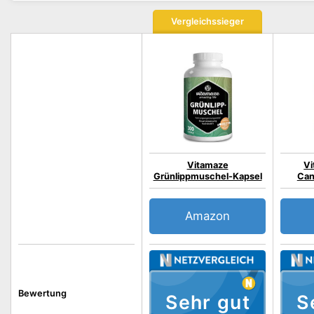
Vergleichssieger
Vitamaze
Vi
Grünlippmuschel-Kapsel
Can
Amazon
Bewertung
Sehr gut
S