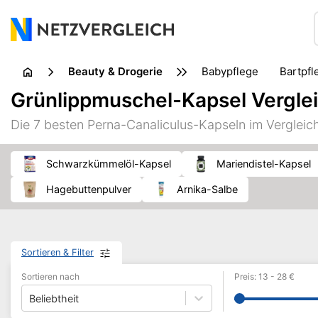
Beauty & Drogerie
Babypflege
Bartpf
Erotik
Fußpflege
Grünlippmuschel-Kapsel Vergle
Insektenbisse & Insektenstiche
Intimpflege
Kosmet
Die 7 besten Perna-Canaliculus-Kapseln im Verglei
Nahrungsergänzungsmittel
Naturheilkunde
Pflast
Wärmetherapie
Waschmittel
Schwarzkümmelöl-Kapsel
Mariendistel-Kapsel
Hagebuttenpulver
Arnika-Salbe
Sortieren & Filter
Sortieren nach
Preis
:
13
-
28
€
Beliebtheit