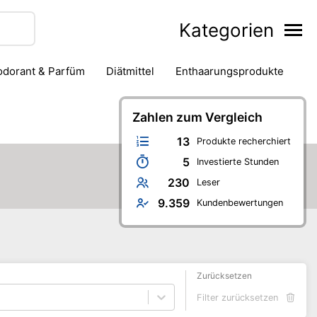
Kategorien
eodorant & Parfüm
Diätmittel
Enthaarungsprodukte
Haarstyling
Hautpflege
Mund- & Zahnpflege
Zahlen zum Vergleich
Nagelpflege
ren-Badezimmer
Verhütung & Familienplanung
13
Produkte recherchiert
5
Investierte Stunden
230
Leser
9.359
Kundenbewertungen
Zurücksetzen
Filter zurücksetzen