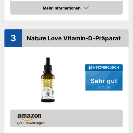
Mehr Informationen
Bio-Qualität
Amazon
Ohne Farbstoffe
Vegetarisch
3
Nature Love Vitamin-D-Präparat
Vegan
Ohne Magnesiumstearat
Vorteile
Amazon Lieferzeit
siehe Anbieter
Sehr gut
05/2026
11,211 Bewertungen