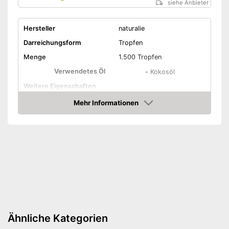
siehe Anbieter
Hersteller
naturalie
Darreichungsform
Tropfen
Menge
1.500 Tropfen
Verwendetes Öl
-
Kokosöl
Weitere Eigenschaften
Mehr Informationen
Bio-Qualität
Amazon
Ohne Farbstoffe
Vegetarisch
Vegan
Ohne Magnesiumstearat
Enthält kein
Ähnliche Kategorien
Magnesiumstearat