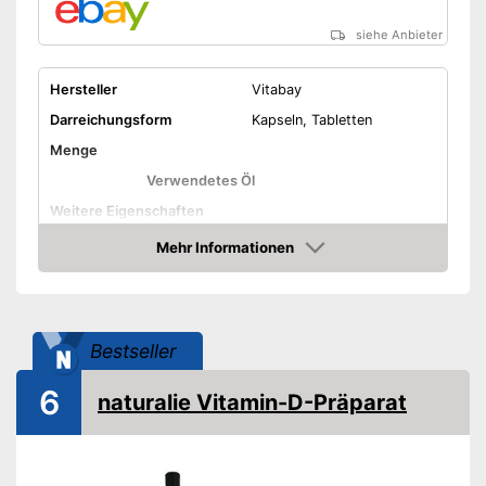
siehe Anbieter
Hersteller
Vitabay
Darreichungsform
Kapseln, Tabletten
Menge
Verwendetes Öl
Weitere Eigenschaften
Mehr Informationen
Bio-Qualität
Amazon
Ohne Farbstoffe
Vegetarisch
Bestseller
Vegan
6
naturalie Vitamin-D-Präparat
Ohne Magnesiumstearat
Auch für Veganer geeignet
Vorteile
Amazon Lieferzeit
siehe Anbieter