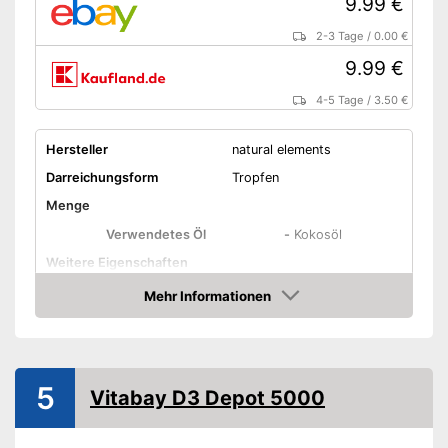
9.99 €
2-3 Tage
/
0.00 €
9.99 €
4-5 Tage
/
3.50 €
Hersteller
natural elements
Darreichungsform
Tropfen
Menge
Verwendetes Öl
-
Kokosöl
Weitere Eigenschaften
Mehr Informationen
Bio-Qualität
Amazon
Ohne Farbstoffe
Vegetarisch
5
Vitabay D3 Depot 5000
Vegan