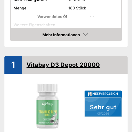
Menge
180 Stück
Verwendetes Öl
-
-
Weitere Eigenschaften
Mehr Informationen
Bio-Qualität
Amazon
Ohne Farbstoffe
Vegetarisch
1
Vitabay D3 Depot 20000
Vegan
Ohne Magnesiumstearat
In dem Produkt sind keine
Farbstoffe enthalten
Sehr gut
Enthält kein
Vorteile
05/2026
Magnesiumstearat
Keine Verwendung von
tierischen Produkten