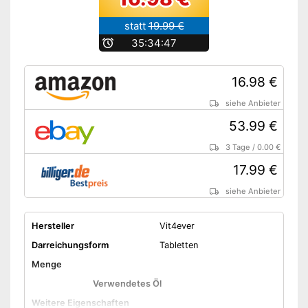
statt
19.99 €
b
35:34:46
16.98 €
siehe Anbieter
53.99 €
3 Tage
/
0.00 €
17.99 €
siehe Anbieter
Hersteller
Vit4ever
Darreichungsform
Tabletten
Menge
Verwendetes Öl
Weitere Eigenschaften