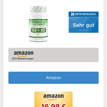
Ohne Magnesiumstearat
Keine Verwendung von
Vorteile
tierischen Produkten
Sehr gut
Amazon Lieferzeit
siehe Anbieter
05/2026
905 Bewertungen
Amazon
16.98 €