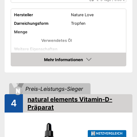
Hersteller
Nature Love
Darreichungsform
Tropfen
Menge
Verwendetes Öl
Weitere Eigenschaften
Mehr Informationen
Bio-Qualität
Amazon
Ohne Farbstoffe
Vegetarisch
Preis-Leistungs-Sieger
Vegan
natural elements Vitamin-D-
4
Präparat
Ohne Magnesiumstearat
Frei von Magnesiumstearat
Vorteile
Amazon Lieferzeit
siehe Anbieter