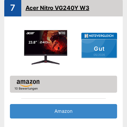
Blickwinkel
7
Acer Nitro VG240Y W3
Anschlüsse
VGA-Anschluss
HDMI-Anschluss
DisplayPort
Gut
Extras
05/2026
Lautsprecher
Höhenverstellbar
Sonstiges
10 Bewertungen
Maße
17.4 x 55.9 x 56.3 cm
Gewicht
2,9 kg
Samt integriertem
Vorteile
Amazon
Lautsprecher
Amazon Lieferzeit
siehe Anbieter