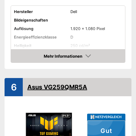
Hersteller
Dell
Bildeigenschaften
Auflösung
1.920 x 1.080 Pixel
Energieeffizienzklasse
D
Helligkeit
250 cd/m²
Kontrast
1.000 : 1
Mehr Informationen
Amazon
Reaktionszeit
8 ms
Seitenverhältnis
16:9
Blickwinkel
178°
6
Asus VG259QMR5A
Anschlüsse
VGA-Anschluss
HDMI-Anschluss
DisplayPort
Gut