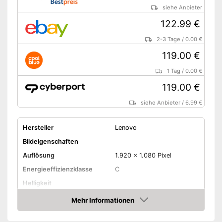
siehe Anbieter
122.99 €
2-3 Tage
/
0.00 €
119.00 €
1 Tag
/
0.00 €
119.00 €
siehe Anbieter
/
6.99 €
Hersteller
Lenovo
Bildeigenschaften
Auflösung
1.920 x 1.080 Pixel
Energieeffizienzklasse
C
Helligkeit
Kontrast
Mehr Informationen
Amazon
Reaktionszeit
1 ms