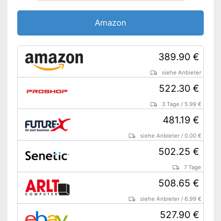
Samt integriertem
Vorteile
Lautsprecher
Amazon
Amazon Lieferzeit
siehe Anbieter
389.90 €
siehe Anbieter
522.30 €
3 Tage
/
5.99 €
481.19 €
siehe Anbieter
/
0.00 €
502.25 €
7 Tage
508.65 €
siehe Anbieter
/
6.99 €
527.90 €