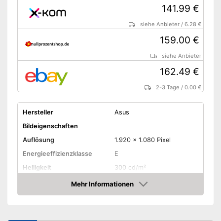
141.99 €
siehe Anbieter
/
6.28 €
159.00 €
siehe Anbieter
162.49 €
2-3 Tage
/
0.00 €
Hersteller
Asus
Bildeigenschaften
Auflösung
1.920 x 1.080 Pixel
Energieeffizienzklasse
E
Helligkeit
300 cd/m²
Kontrast
1.000 : 1
Mehr Informationen
Amazon
Reaktionszeit
1 ms
Seitenverhältnis
16:9