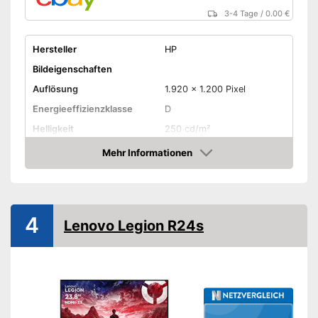
3-4 Tage
/
0.00 €
Hersteller
HP
Bildeigenschaften
Auflösung
1.920 x 1.200 Pixel
Energieeffizienzklasse
D
Helligkeit
250 cd/m²
Kontrast
1.000 : 1
Mehr Informationen
Amazon
Reaktionszeit
5 ms
Seitenverhältnis
Blickwinkel
178°
4
Lenovo Legion R24s
Anschlüsse
VGA-Anschluss
HDMI-Anschluss
DisplayPort