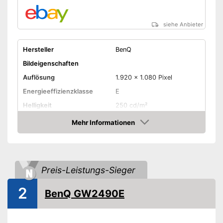
siehe Anbieter
Hersteller
BenQ
Bildeigenschaften
Auflösung
1.920 x 1.080 Pixel
Energieeffizienzklasse
E
Helligkeit
250 cd/m²
Kontrast
1.000 : 1
Mehr Informationen
Amazon
Reaktionszeit
5 ms
Seitenverhältnis
16:9
Blickwinkel
178°
Preis-Leistungs-Sieger
Anschlüsse
2
BenQ GW2490E
VGA-Anschluss
HDMI-Anschluss