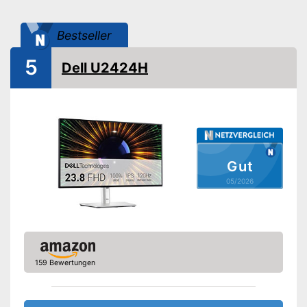
Seitenverhältnis
16:9
Blickwinkel
Bestseller
Anschlüsse
5
VGA-Anschluss
Dell U2424H
HDMI-Anschluss
DisplayPort
Extras
Lautsprecher
Gut
Höhenverstellbar
05/2026
Sonstiges
Maße
25,8 x 48,8 x 54 cm
Gewicht
3,1 kg
Vorteile
159 Bewertungen
Amazon Lieferzeit
siehe Anbieter