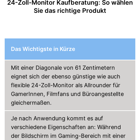
24-Zoll-Monitor Kaufberatung: So wählen
DisplayPort
Sie das richtige Produkt
Extras
Lautsprecher
Höhenverstellbar
Das Wichtigste in Kürze
Sonstiges
Maße
6,5 x 32,3 x 54 cm
Mit einer Diagonale von 61 Zentimetern
Gewicht
3,1 kg
eignet sich der ebenso günstige wie auch
Inklusive Lautsprecher
Vorteile
flexible 24-Zoll-Monitor als Allrounder für
Amazon Lieferzeit
siehe Anbieter
GamerInnen, Filmfans und Büroangestellte
gleichermaßen.
Je nach Anwendung kommt es auf
verschiedene Eigenschaften an: Während
der Bildschirm im Gaming-Bereich mit einer