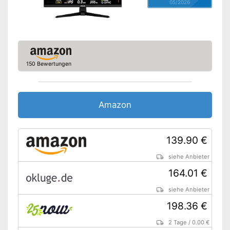
Extras
05/2026
Lautsprecher
Höhenverstellbar
Sonstiges
150 Bewertungen
Maße
4.9 x 15 x 53.9 cm
Gewicht
5,4 kg
Amazon
Einfache Handhabung dank
Vorteile
Höhenverstellbarkeit
Amazon Lieferzeit
siehe Anbieter
139.90 €
siehe Anbieter
164.01 €
siehe Anbieter
198.36 €
2 Tage
/
0.00 €