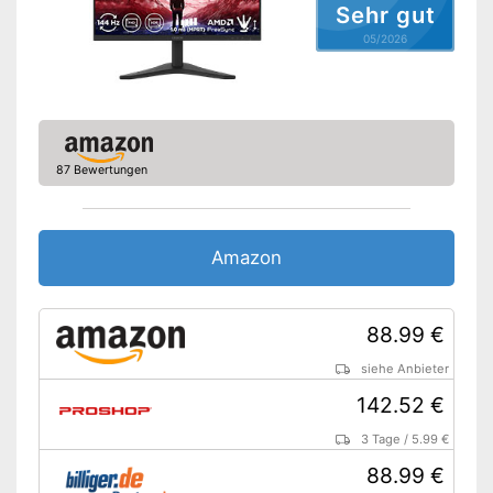
Sehr gut
Extras
05/2026
Lautsprecher
Höhenverstellbar
Sonstiges
Maße
20.7 x 53.2 x 53.2 cm
87 Bewertungen
Gewicht
6.1 kg
Vorteile
Amazon Lieferzeit
siehe Anbieter
Amazon
88.99 €
siehe Anbieter
142.52 €
3 Tage
/
5.99 €
88.99 €