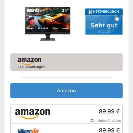
DisplayPort
Extras
Sehr gut
Lautsprecher
05/2026
Höhenverstellbar
Sonstiges
Maße
17.5 x 42 x 54 cm
1,848 Bewertungen
Gewicht
3,8 kg
Mit Lautsprecher versehen
Vorteile
Amazon Lieferzeit
siehe Anbieter
Amazon
89.99 €
siehe Anbieter
89.99 €