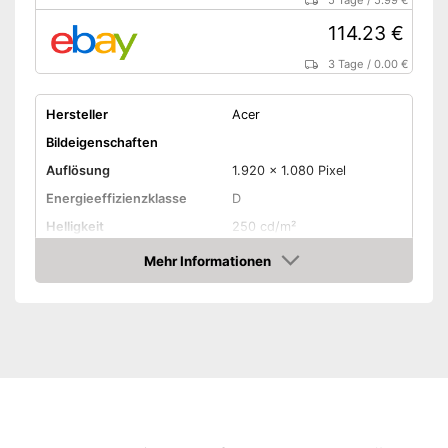
5 Tage
/
5.99 €
114.23 €
3 Tage
/
0.00 €
Hersteller
Acer
Bildeigenschaften
Auflösung
1.920 x 1.080 Pixel
Energieeffizienzklasse
D
Helligkeit
250 cd/m²
Kontrast
1.000 : 1
Mehr Informationen
Amazon
Reaktionszeit
0,5 ms
Seitenverhältnis
16:9
Blickwinkel
178°
Anschlüsse
VGA-Anschluss
HDMI-Anschluss