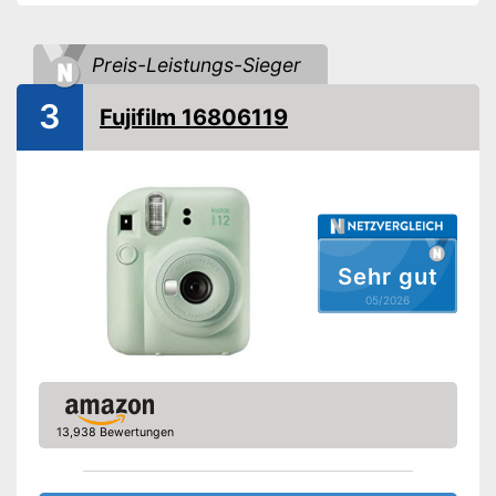
Farbe
Rosa
Maße
6,7 x 10,8 x 12,1 cm
Preis-Leistungs-Sieger
Gewicht
293 g
3
Verfügt über eine Blitz-
Fujifilm 16806119
Funktion
Vorteile
Inklusive Selfie-Spiegel
Amazon Lieferzeit
siehe Anbieter
Sehr gut
05/2026
13,938 Bewertungen