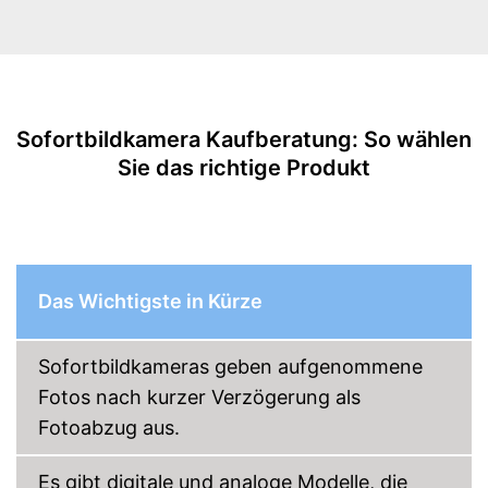
Maße
2,5 x 7,9 x 12,3 cm
Gewicht
200 g
Klassisch ausgestattet mit
Vorteile
Blitz
Amazon Lieferzeit
siehe Anbieter
Sofortbildkamera Kaufberatung: So wählen
Sie das richtige Produkt
Das Wichtigste in Kürze
Sofortbildkameras geben aufgenommene
Fotos nach kurzer Verzögerung als
Fotoabzug aus.
Es gibt digitale und analoge Modelle, die