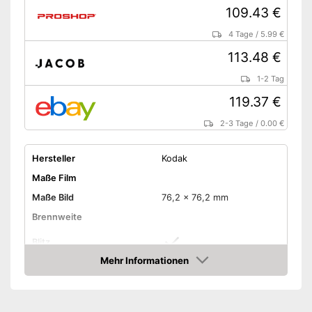
109.43 €
4 Tage
/
5.99 €
113.48 €
1-2 Tag
119.37 €
2-3 Tage
/
0.00 €
Hersteller
Kodak
Maße Film
Maße Bild
76,2 x 76,2 mm
Brennweite
Blitz
Mehr Informationen
Selfie-Spiegel
Amazon
Farbe
Gelb