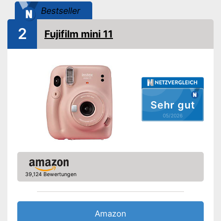
Maße
15 x 16,5 x 17 cm
Bestseller
Gewicht
850 g
2
Klassisch ausgestattet mit
Fujifilm mini 11
Blitz
Vorteile
Inklusive Selfie-Spiegel
Amazon Lieferzeit
sofort verfügbar
Sehr gut
05/2026
39,124 Bewertungen
Amazon