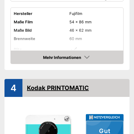
Hersteller
Fujifilm
Maße Film
54 x 86 mm
Maße Bild
46 x 62 mm
Brennweite
60 mm
Blitz
Mehr Informationen
Selfie-Spiegel
Amazon
Farbe
Grün
Maße
6,7 x 10,4 x 12,2 cm
4
Kodak PRINTOMATIC
Gewicht
306 g
Verfügt über eine Blitz-
Funktion
Vorteile
Mit einem Selfie-Spiegel
ausgestattet
Amazon Lieferzeit
siehe Anbieter
Gut