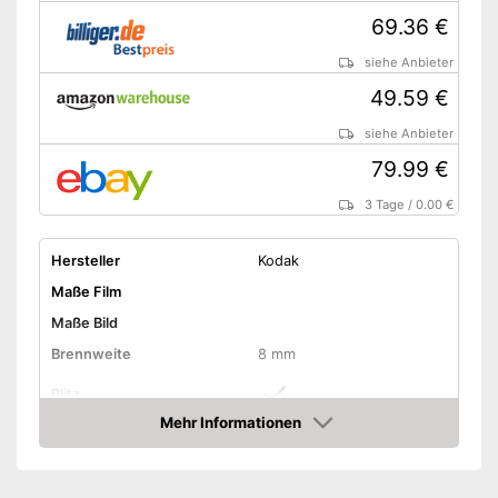
69.36 €
siehe Anbieter
49.59 €
siehe Anbieter
79.99 €
3 Tage
/
0.00 €
Hersteller
Kodak
Maße Film
Maße Bild
Brennweite
8 mm
Blitz
Mehr Informationen
Selfie-Spiegel
Amazon
Farbe
Schwarz