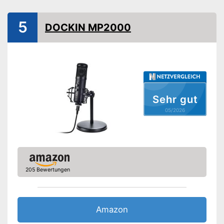
WLAN-fähig
5
DOCKIN MP2000
USB-Anschluss
Stromversorgung
Kabelgebunden, USB-Kabel
Mit LAN ausgestattet
Vorteile
USB-Anschluss ist vorhanden
Amazon Lieferzeit
siehe Anbieter
Sehr gut
05/2026
205 Bewertungen
Amazon