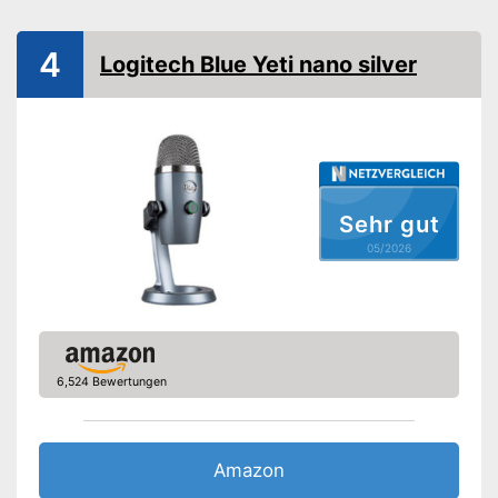
WLAN-fähig
4
Logitech Blue Yeti nano silver
USB-Anschluss
Stromversorgung
Kabelgebunden, USB-Kabel
Mit LAN ausgestattet
Kein Kabelsalat dank WLAN
Vorteile
Verfügt über einen USB-
Sehr gut
Anschluss
05/2026
Amazon Lieferzeit
siehe Anbieter
6,524 Bewertungen
Amazon