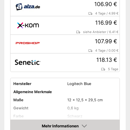
106.90 €
4 Tage
/
4.99 €
116.99 €
siehe Anbieter
/
6.41 €
107.99 €
4 Tage
/
0.00 €
118.13 €
5 Tage
Hersteller
Logitech Blue
Allgemeine Merkmale
Maße
12 x 12,5 x 29,5 cm
Gewicht
0,6 kg
Farbe
Schwarz
Ausstattung
Mehr Informationen