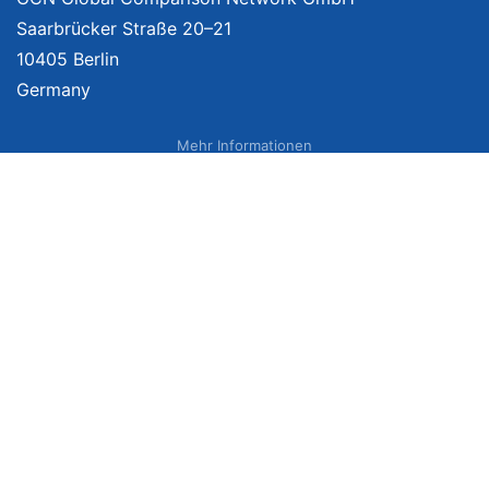
Saarbrücker Straße 20–21
10405 Berlin
Germany
Mehr Informationen
Über uns
Impressum
Bildnachweise
Datenschutzerklärung
Netzvergleich Siegel
Brand Sponsoring
Wir vergleichen Produkte unabhängig. Dabei verlinken wir auf ausgewählte
Onlineshops und erhalten ggf. eine Vergütung, wenn Sie auf diese Links
klicken. Weitere Informationen finden Sie
hier
. Preise inkl. MwSt., ggf. zzgl.