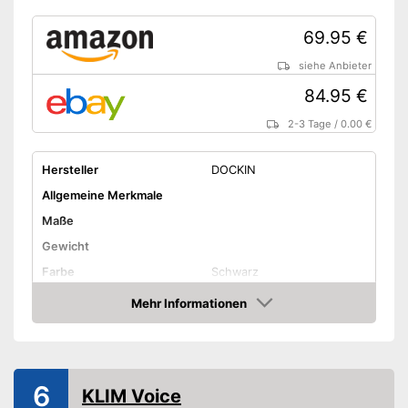
69.95 €
siehe Anbieter
84.95 €
2-3 Tage
/
0.00 €
Hersteller
DOCKIN
Allgemeine Merkmale
Maße
Gewicht
Farbe
Schwarz
Ausstattung
Mehr Informationen
Amazon
LAN
WLAN-fähig
6
KLIM Voice