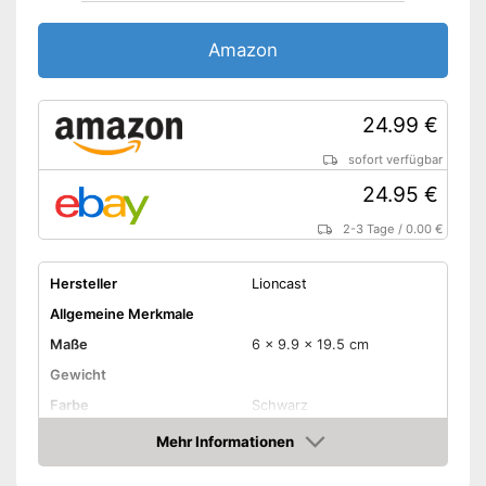
Amazon
24.99 €
sofort verfügbar
24.95 €
2-3 Tage
/
0.00 €
Hersteller
Lioncast
Allgemeine Merkmale
Maße
6 x 9.9 x 19.5 cm
Gewicht
Farbe
Schwarz
Ausstattung
Mehr Informationen
Amazon
LAN