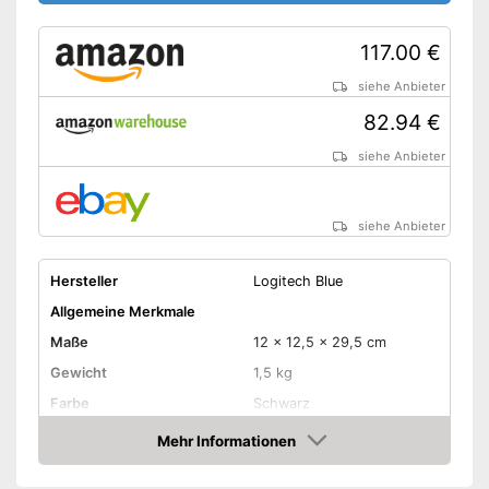
117.00 €
siehe Anbieter
82.94 €
siehe Anbieter
siehe Anbieter
Hersteller
Logitech Blue
Allgemeine Merkmale
Maße
12 x 12,5 x 29,5 cm
Gewicht
1,5 kg
Farbe
Schwarz
Ausstattung
Mehr Informationen
Amazon
LAN