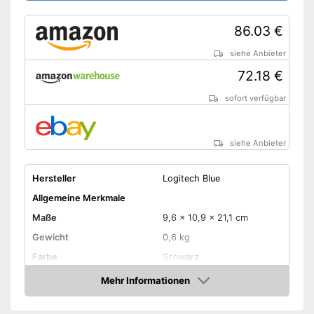
86.03 €
siehe Anbieter
72.18 €
sofort verfügbar
siehe Anbieter
Hersteller
Logitech Blue
Allgemeine Merkmale
Maße
9,6 x 10,9 x 21,1 cm
Gewicht
0,6 kg
Farbe
Schwarz
Ausstattung
Mehr Informationen
Amazon
LAN