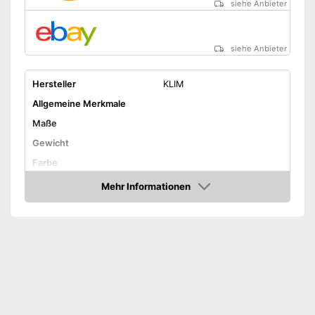
siehe Anbieter
siehe Anbieter
Hersteller
KLIM
Allgemeine Merkmale
Maße
Gewicht
Farbe
Ausstattung
Mehr Informationen
Amazon
LAN
WLAN-fähig
USB-Anschluss
Stromversorgung
Vorteile
Amazon Lieferzeit
siehe Anbieter