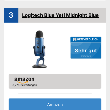
WLAN-fähig
3
Logitech Blue Yeti Midnight Blue
USB-Anschluss
Stromversorgung
Batterie
Verfügt über einen USB-
Anschluss
Vorteile
Internetzugang problemlos
möglich mittels LAN
Sehr gut
Amazon Lieferzeit
sofort verfügbar
05/2026
8,778 Bewertungen
Amazon