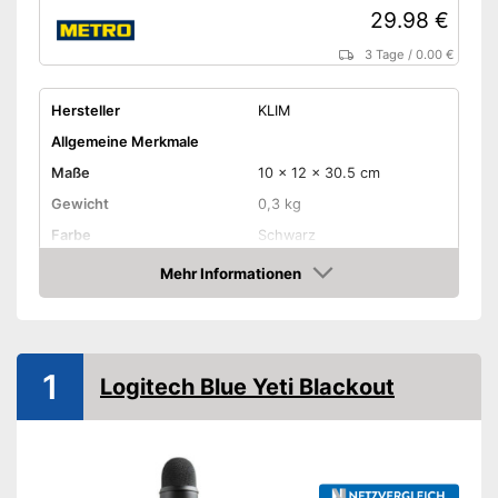
29.98 €
3 Tage
/
0.00 €
Hersteller
KLIM
Allgemeine Merkmale
Maße
10 x 12 x 30.5 cm
Gewicht
0,3 kg
Farbe
Schwarz
Ausstattung
Mehr Informationen
Amazon
LAN
WLAN-fähig
1
Logitech Blue Yeti Blackout
USB-Anschluss
Stromversorgung
USB-Kabel
Verfügt über einen USB-
Anschluss
Vorteile