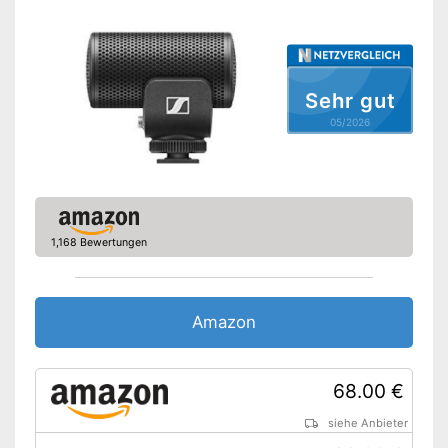
Kabelgebunden, Micro-
Stromversorgung
USB-Kabel, Lithium-Ionen-
Akku, AA-Batterie
Mit einem Kopfhörer-
Anschluss ausgestattet
Sehr gut
Vorteile
USB-Anschluss ist vorhanden
05/2026
LAN-Verbindung möglich
Amazon Lieferzeit
siehe Anbieter
1,168 Bewertungen
Amazon
68.00 €
siehe Anbieter