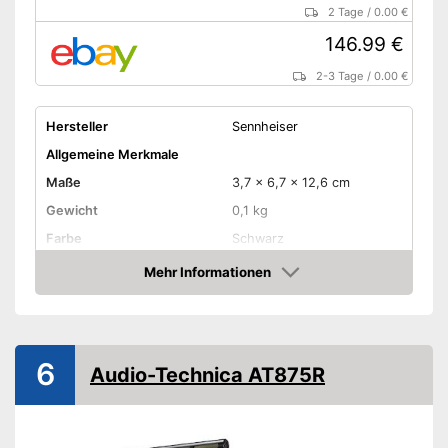
2 Tage
/
0.00 €
146.99 €
2-3 Tage
/
0.00 €
Hersteller
Sennheiser
Allgemeine Merkmale
Maße
3,7 x 6,7 x 12,6 cm
Gewicht
0,1 kg
Farbe
Schwarz
Ausstattung
Mehr Informationen
Amazon
LAN
USB-Anschluss
6
Audio-Technica AT875R
Kopfhörer-Anschluss
AAA-Batterie,
Stromversorgung
Kabelgebunden