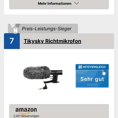
Ausstattung
Mehr Informationen
Amazon
LAN
USB-Anschluss
Preis-Leistungs-Sieger
Kopfhörer-Anschluss
Stromversorgung
Netzteil
7
Tikysky Richtmikrofon
Vorteile
Amazon Lieferzeit
siehe Anbieter
Sehr gut
05/2026
2,291 Bewertungen