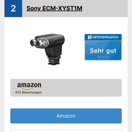
2
Sony ECM-XYST1M
Kopfhörer-Anschluss
Kabelgebunden, Micro-
Stromversorgung
USB-Kabel, Lithium-Ionen-
Akku, AA-Batterie
USB-Anschluss ist vorhanden
Mit LAN ausgestattet
Sehr gut
Vorteile
Verfügt über einen Kopfhörer-
05/2026
Anschluss
Amazon Lieferzeit
siehe Anbieter
423 Bewertungen
Amazon