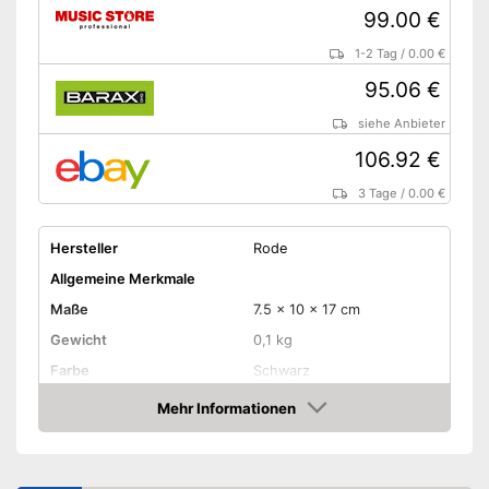
99.00 €
1-2 Tag
/
0.00 €
95.06 €
siehe Anbieter
106.92 €
3 Tage
/
0.00 €
Hersteller
Rode
Allgemeine Merkmale
Maße
7.5 x 10 x 17 cm
Gewicht
0,1 kg
Farbe
Schwarz
Ausstattung
Mehr Informationen
Amazon
LAN
USB-Anschluss