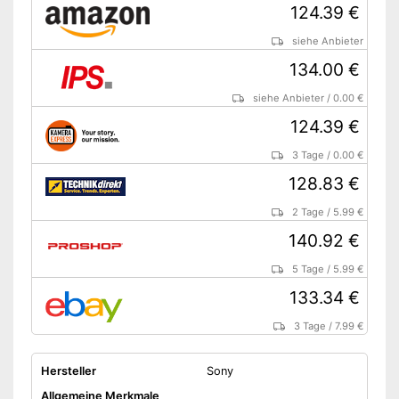
124.39 €
siehe Anbieter
134.00 €
siehe Anbieter
/
0.00 €
124.39 €
3 Tage
/
0.00 €
128.83 €
2 Tage
/
5.99 €
140.92 €
5 Tage
/
5.99 €
133.34 €
3 Tage
/
7.99 €
Hersteller
Sony
Allgemeine Merkmale