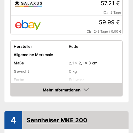
57.21 €
2 Tage
59.99 €
2-3 Tage
/
0.00 €
Hersteller
Rode
Allgemeine Merkmale
Maße
2,1 x 2,1 x 8 cm
Gewicht
0 kg
Farbe
Schwarz
Ausstattung
Mehr Informationen
Amazon
LAN
USB-Anschluss
4
Sennheiser MKE 200
Kopfhörer-Anschluss