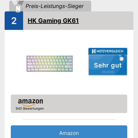
Preis-Leistungs-Sieger
Amazon Lieferzeit
siehe Anbieter
2
HK Gaming GK61
Sehr gut
05/2026
940 Bewertungen
Amazon