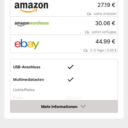
27.19 €
siehe Anbieter
30.06 €
sofort verfügbar
44.99 €
2-3 Tage
/
0.00 €
USB-Anschluss
Multimediatasten
Lichteffekte
Farbe
Schwarz
Maße
Mehr Informationen
Amazon
Gewicht
Besser vernetzt durch
Vorteile
Multimediatasten