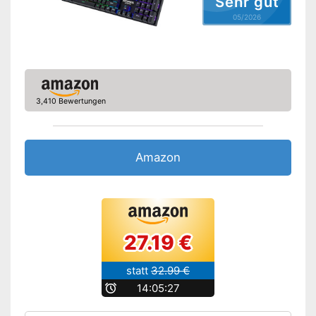
Sehr gut
05/2026
3,410 Bewertungen
Amazon
27.19 €
statt
32.99 €
b
14:05:27