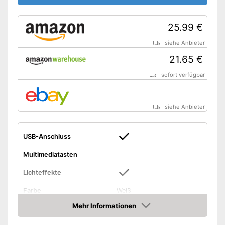
25.99 €
siehe Anbieter
21.65 €
sofort verfügbar
siehe Anbieter
USB-Anschluss
Multimediatasten
Lichteffekte
Farbe
Weiß
Maße
4 x 10.2 x 29.2 cm
Mehr Informationen
Amazon
Gewicht
536 g