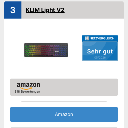
Maße
4 x 15 x 36,4 cm
3
KLIM Light V2
Gewicht
639 g
Erleichterte Handhabung mit
Multimediatasten
Vorteile
Schutz vor Spritzwasser
Amazon Lieferzeit
siehe Anbieter
Sehr gut
05/2026
818 Bewertungen
Amazon