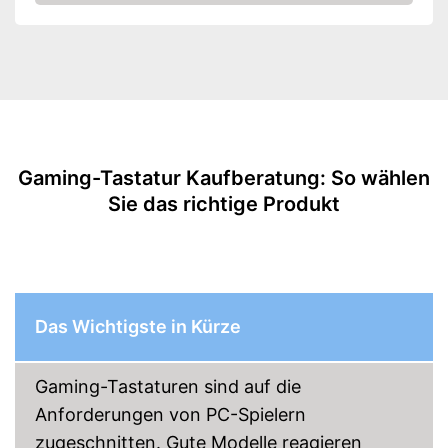
Amazon
Lichteffekte
Farbe
Schwarz
Maße
2,2 x 15 x 47,5 cm
Gewicht
1.025 g
Moderne Ausführung mit
Multimediatasten
Vorteile
Genaue Handhabung mittels
Gaming-Tastatur Kaufberatung: So wählen
mechanischer Tastatur
Sie das richtige Produkt
Amazon Lieferzeit
siehe Anbieter
Das Wichtigste in Kürze
Gaming-Tastaturen sind auf die
Anforderungen von PC-Spielern
zugeschnitten. Gute Modelle reagieren