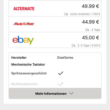
49.99 €
siehe Anbieter
/
7.99 €
44.99 €
4 Tage
45.00 €
2-3 Tage
/
0.00 €
Hersteller
SteelSeries
Mechanische Tastatur
Spritzwassergeschützt
Multimediatasten
Mehr Informationen
Lichteffekte
Amazon
Farbe
Schwarz