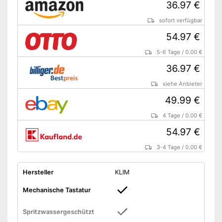
36.97 €
sofort verfügbar
54.97 €
5-6 Tage
/
0.00 €
36.97 €
siehe Anbieter
49.99 €
4 Tage
/
0.00 €
54.97 €
3-4 Tage
/
0.00 €
Hersteller
KLIM
Mechanische Tastatur
Spritzwassergeschützt