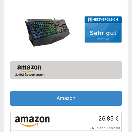
Erleichterte Handhabung mit
Multimediatasten
Ist gegen Spritzwasser
Vorteile
geschützt
Genaue Handhabung mittels
Sehr gut
mechanischer Tastatur
05/2026
Amazon Lieferzeit
sofort verfügbar
3,492 Bewertungen
Amazon
26.85 €
siehe Anbieter