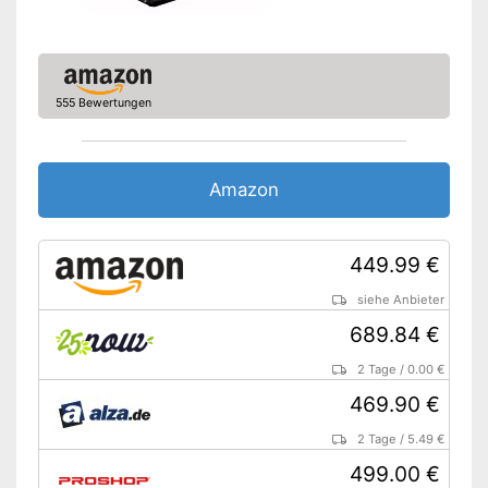
555 Bewertungen
Amazon
449.99 €
siehe Anbieter
689.84 €
2 Tage
/
0.00 €
469.90 €
2 Tage
/
5.49 €
499.00 €