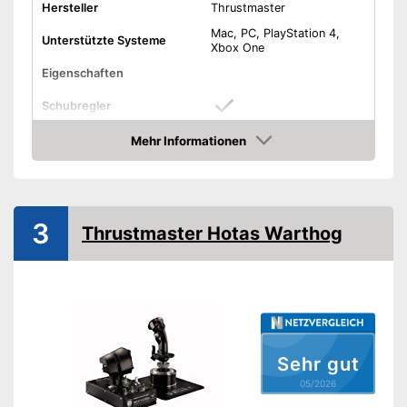
Hersteller
Thrustmaster
Mac, PC, PlayStation 4,
Unterstützte Systeme
Xbox One
Eigenschaften
Schubregler
Mehr Informationen
Cooliehat
Amazon
Display
Farbe
Schwarz
3
Thrustmaster Hotas Warthog
Maße
20.5 x 40.7 x 42.2 cm
Gewicht
1.780 g
Für beide Hände geeignet
Mit integriertem Display
Vorteile
Noch mehr Spielspaß mit dem
Schubregler
Sehr gut
Amazon Lieferzeit
siehe Anbieter
05/2026