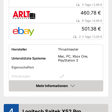
5 Tage
/
5.99 €
460.78 €
6 Tage
/
6.99 €
501.38 €
2-3 Tage
/
0.00 €
Hersteller
Thrustmaster
Mac, PC, Xbox One,
Unterstützte Systeme
PlayStation 3
Eigenschaften
Schubregler
Mehr Informationen
Cooliehat
Amazon
Display
Farbe
Schwarz
4
Logitech Saitek X52 Pro