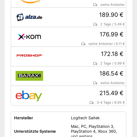
siehe Anbieter
189.90 €
2 Tage
/
5.49 €
176.99 €
siehe Anbieter
/
6.11 €
172.18 €
2 Tage
/
5.99 €
186.54 €
siehe Anbieter
215.49 €
3-4 Tage
/
6.95 €
Hersteller
Logitech Saitek
Mac, PC, PlayStation 3,
Unterstützte Systeme
PlayStation 4, Xbox 360,
und weitere