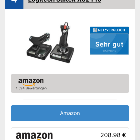
Maße
26 x 32 x 44 cm
Gewicht
8.960 g
Verfügt über einen
Schubregler
Vorteile
Mit integriertem Display
Amazon Lieferzeit
siehe Anbieter
Sehr gut
05/2026
1,594 Bewertungen
Amazon
208.98 €