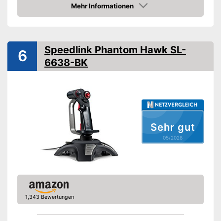
Display
Mehr Informationen
Amazon
Farbe
Schwarz
Maße
9,6 x 11,8 x 13 cm
Gewicht
280 g
Speedlink Phantom Hawk SL-
6
Vorteile
6638-BK
Amazon Lieferzeit
siehe Anbieter
Sehr gut
05/2026
1,343 Bewertungen