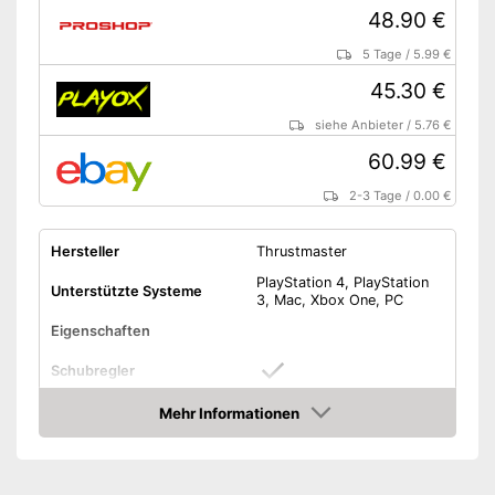
48.90 €
5 Tage
/
5.99 €
45.30 €
siehe Anbieter
/
5.76 €
60.99 €
2-3 Tage
/
0.00 €
Hersteller
Thrustmaster
PlayStation 4, PlayStation
Unterstützte Systeme
3, Mac, Xbox One, PC
Eigenschaften
Schubregler
Mehr Informationen
Cooliehat
Amazon
Display