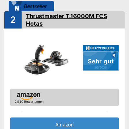
Farbe
Schwarz
Bestseller
Maße
22 x 23.5 x 23.6 cm
Thrustmaster T.16000M FCS
2
Gewicht
1.000 g
Hotas
Verfügt über Display
Verfügt über einen
Schubregler
Vorteile
Cooliehat ermöglicht weitere
Funktionen
Amazon Lieferzeit
siehe Anbieter
Sehr gut
05/2026
2,940 Bewertungen
Amazon