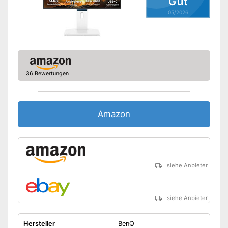
Gut
Höhenverstellbar
05/2026
Sonstiges
Maße
42 x 114.8 x 114.8 cm
Energieeffizienzklasse
G
Gewicht
15,6 kg
36 Bewertungen
Vorteile
Amazon Lieferzeit
siehe Anbieter
Amazon
siehe Anbieter
siehe Anbieter
Hersteller
BenQ