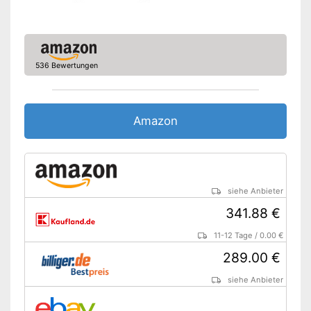
Sonstiges
Maße
21.9 x 61.5 x 61.5 cm
Energieeffizienzklasse
F
536 Bewertungen
Gewicht
6,6 kg
Lässt sich einfach in der Höhe
Vorteile
verstellen
Amazon
Amazon Lieferzeit
siehe Anbieter
siehe Anbieter
341.88 €
11-12 Tage
/
0.00 €
289.00 €
siehe Anbieter