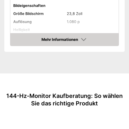
Bildeigenschaften
Größe Bildschirm
23,8 Zoll
Auflösung
1.080 p
Helligkeit
Kontrast
Mehr Informationen
Amazon
Reaktionszeit
Seitenverhältnis
Anschlüsse
HDMI-Anschluss
DisplayPort
Extras
Lautsprecher
144-Hz-Monitor Kaufberatung: So wählen
Sie das richtige Produkt
Höhenverstellbar
Sonstiges
Maße
24,2 x 52,2 x 54 cm