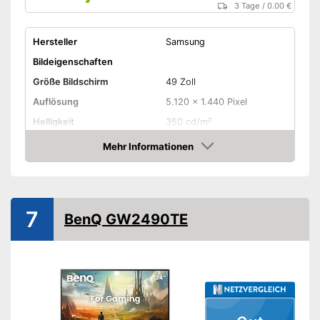
3 Tage
/
0.00 €
Hersteller
Samsung
Bildeigenschaften
Größe Bildschirm
49 Zoll
Auflösung
5.120 x 1.440 Pixel
Helligkeit
350 cd/m²
Kontrast
2.500 : 1
Mehr Informationen
Amazon
Reaktionszeit
1 ms
Seitenverhältnis
16:9
Anschlüsse
7
BenQ GW2490TE
HDMI-Anschluss
DisplayPort
Extras
Lautsprecher