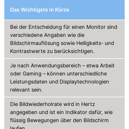
Energieeffizienzklasse
D
Das Wichtigste in Kürze
Gewicht
5,7 kg
Vorteile
Bei der Entscheidung für einen Monitor sind
Amazon Lieferzeit
siehe Anbieter
verschiedene Angaben wie die
Bildschirmauflösung sowie Helligkeits- und
Kontrastwerte zu berücksichtigen.
Je nach Anwendungsbereich – etwa Arbeit
oder Gaming – können unterschiedliche
Leistungsdaten und Displaytechnologien
relevant sein.
Die Bildwiederholrate wird in Hertz
angegeben und ist ein Indikator dafür, wie
flüssig Bewegungen über den Bildschirm
laufen.