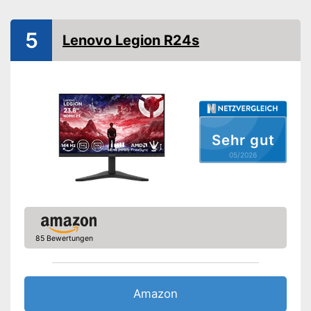
Seitenverhältnis
16:9
Anschlüsse
5
Lenovo Legion R24s
HDMI-Anschluss
DisplayPort
Extras
Lautsprecher
Sehr gut
05/2026
Höhenverstellbar
Sonstiges
Maße
3.6 x 35.9 x 61.6 cm
Energieeffizienzklasse
D
85 Bewertungen
Gewicht
3,1 kg
Mit Lautsprecher versehen
Vorteile
Lässt sich einfach in der Höhe
verstellen
Amazon
Amazon Lieferzeit
siehe Anbieter