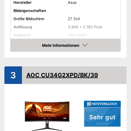
Hersteller
Asus
Bildeigenschaften
Größe Bildschirm
27 Zoll
Auflösung
3.840 x 2.160 Pixel
Helligkeit
450 cd/m²
Kontrast
1.000 : 1
Mehr Informationen
Amazon
Reaktionszeit
1 ms
Seitenverhältnis
16:9
Anschlüsse
3
AOC CU34G2XPD/BK/39
HDMI-Anschluss
DisplayPort
Extras
Lautsprecher
Sehr gut
05/2026
Höhenverstellbar