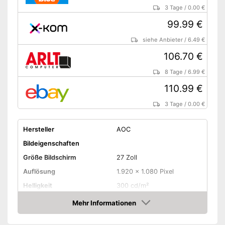
3 Tage
/
0.00 €
99.99 €
siehe Anbieter
/
6.49 €
106.70 €
8 Tage
/
6.99 €
110.99 €
3 Tage
/
0.00 €
Hersteller
AOC
Bildeigenschaften
Größe Bildschirm
27 Zoll
Auflösung
1.920 x 1.080 Pixel
Helligkeit
300 cd/m²
Kontrast
1.500 : 1
Mehr Informationen
Amazon
Reaktionszeit
0,5 ms