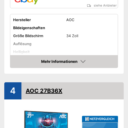
siehe Anbieter
Hersteller
AOC
Bildeigenschaften
Größe Bildschirm
34 Zoll
Auflösung
Helligkeit
Kontrast
Mehr Informationen
Amazon
Reaktionszeit
Seitenverhältnis
Anschlüsse
4
AOC 27B36X
HDMI-Anschluss
DisplayPort
Extras
Lautsprecher