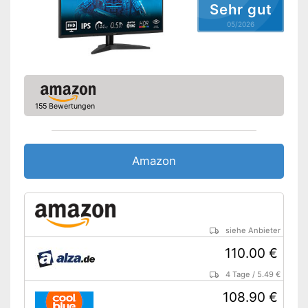
Sehr gut
Höhenverstellbar
05/2026
Sonstiges
Maße
24 x 53 x 81 cm
Energieeffizienzklasse
F
Gewicht
155 Bewertungen
Vorteile
Amazon Lieferzeit
siehe Anbieter
Amazon
siehe Anbieter
110.00 €
4 Tage
/
5.49 €
108.90 €