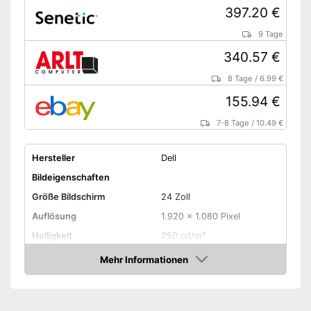
397.20 €
9 Tage
340.57 €
8 Tage
/
6.99 €
155.94 €
7-8 Tage
/
10.49 €
Hersteller
Dell
Bildeigenschaften
Größe Bildschirm
24 Zoll
Auflösung
1.920 x 1.080 Pixel
Helligkeit
250 cd/m²
Kontrast
1.000 : 1
Mehr Informationen
Amazon
Reaktionszeit
8 ms
Seitenverhältnis
16:9