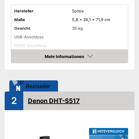
Hersteller
Sonos
Maße
5,8 x 36,1 x 71,9 cm
Gewicht
35 kg
USB-Anschluss
HDMI-Anschluss
Mehr Informationen
Bluetooth-fähig
Amazon
Fernbedienung
Wandmontage
Bestseller
Wird einfach an der Wand
2
Denon DHT-S517
montiert
Vorteile
Wird mit Fernbedienung
geliefert
Amazon Lieferzeit
siehe Anbieter