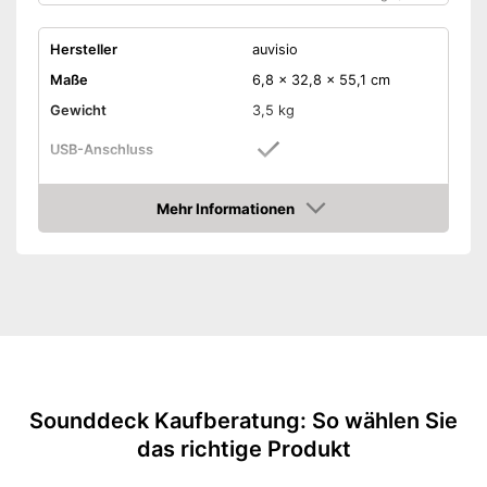
Hersteller
auvisio
Maße
6,8 x 32,8 x 55,1 cm
Gewicht
3,5 kg
USB-Anschluss
HDMI-Anschluss
Mehr Informationen
Amazon
Bluetooth-fähig
Fernbedienung
Wandmontage
Exzellente Signalübertragung
dank HDMI-Anschluss
Ausgestattet mit einem
Sounddeck Kaufberatung: So wählen Sie
integrierten Subwoofer
das richtige Produkt
Dateien per USB-Anschluss
Vorteile
übertragbar