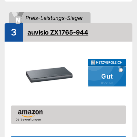
Fernbedienung
Preis-Leistungs-Sieger
Wandmontage
3
auvisio ZX1765-944
Enthält einen HDMI-
Anschluss
Wird einfach an der Wand
Vorteile
montiert
Datenübertragung über
Bluetooth
Amazon Lieferzeit
siehe Anbieter
Gut
05/2026
58 Bewertungen