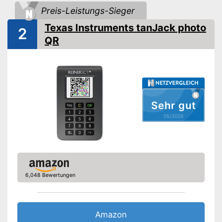
Preis-Leistungs-Sieger
Amazon Lieferzeit
siehe Anbieter
Texas Instruments tanJack photo
2
QR
Sehr gut
05/2026
6,048 Bewertungen
Amazon