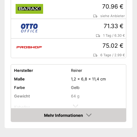
70.96 €
siehe Anbieter
71.33 €
1 Tag
/
6.30 €
75.02 €
6 Tage
/
2.99 €
Hersteller
Reiner
Maße
1,2 x 6,8 x 11,4 cm
Farbe
Gelb
Gewicht
64 g
Kabellos
Mehr Informationen
Schnittstellen
Bluetooth, USB
Amazon
Vorteile
Funktioniert nicht kabellos
Nachteile