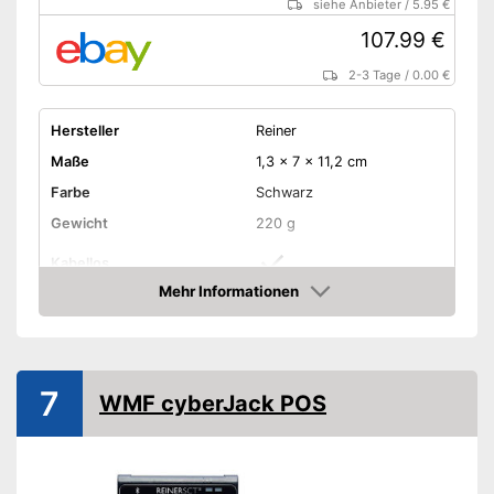
siehe Anbieter
/
5.95 €
107.99 €
2-3 Tage
/
0.00 €
Hersteller
Reiner
Maße
1,3 x 7 x 11,2 cm
Farbe
Schwarz
Gewicht
220 g
Kabellos
Mehr Informationen
Schnittstellen
USB
Amazon
Keine Kabel erforderlich
Vorteile
Nachteile
7
Amazon Lieferzeit
siehe Anbieter
WMF cyberJack POS