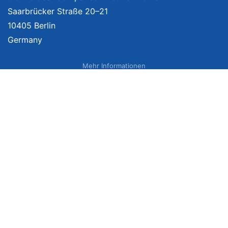
Saarbrücker Straße 20–21
10405 Berlin
Germany
Mehr Informationen
Über uns
Impressum
Bildnachweise
Datenschutzerklärung
Netzvergleich Siegel
Brand Sponsoring
Wir vergleichen Produkte unabhängig. Dabei verlinken wir auf ausgewählte
Onlineshops und erhalten ggf. eine Vergütung, wenn Sie auf diese Links
klicken. Weitere Informationen finden Sie
hier
. Preise inkl. MwSt., ggf. zzgl.
Versand. Angaben zu Lieferzeiten und Versandkosten können von