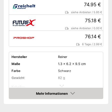
74.95 €
siehe Anbieter
/
5.95 €
75.18 €
siehe Anbieter
/
0.00 €
76.14 €
6 Tage
/
2.99 €
Hersteller
Reiner
Maße
1.3 x 6.2 x 9.5 cm
Farbe
Schwarz
Gewicht
82 g
Kabellos
Mehr Informationen
Schnittstellen
USB
Amazon
Vorteile
Funktioniert nicht kabellos
Nachteile