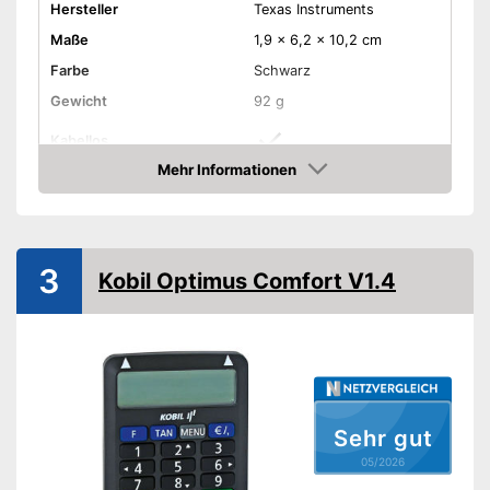
Hersteller
Texas Instruments
Maße
1,9 x 6,2 x 10,2 cm
Farbe
Schwarz
Gewicht
92 g
Kabellos
Mehr Informationen
Schnittstellen
USB
Amazon
Keine Kabel erforderlich
Vorteile
Nachteile
3
Amazon Lieferzeit
siehe Anbieter
Kobil Optimus Comfort V1.4
Sehr gut
05/2026