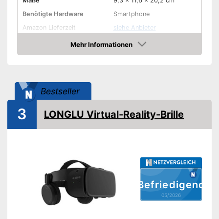
Maße
9,3 x 11,6 x 20,2 cm
Benötigte Hardware
Smartphone
Amazon Lieferzeit
siehe Anbieter
Mehr Informationen
Amazon
Bestseller
3
LONGLU Virtual-Reality-Brille
Befriedigend
05/2026