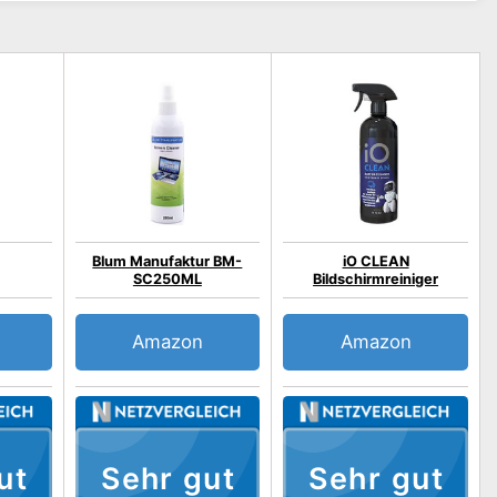
Blum Manufaktur BM-
iO CLEAN
SC250ML
Bildschirmreiniger
Amazon
Amazon
ut
Sehr gut
Sehr gut