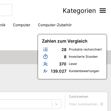
Kategorien
hnik
Computer
Computer-Zubehör
Kamera & Fotoapparat
Kamera- & Fotozubehör
 DJ-Equipment
PC-Komponenten
Zahlen zum Vergleich
PC-Monitor
axgerät
TV & Heimkino
TV-Empfang
Verstärker
28
Produkte recherchiert
8
Investierte Stunden
370
Leser
139.027
Kundenbewertungen
Zurücksetzen
Filter zurücksetzen