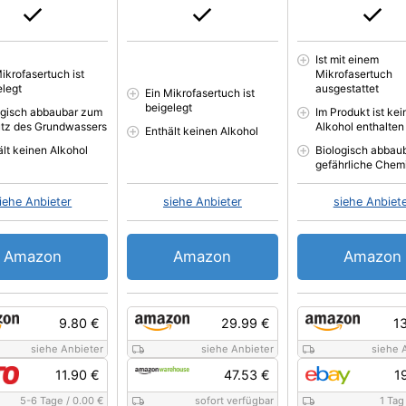
Ist mit einem
ikrofasertuch ist
Mikrofasertuch
elegt
ausgestattet
Ein Mikrofasertuch ist
beigelegt
ogisch abbaubar zum
Im Produkt ist kei
tz des Grundwassers
Alkohol enthalten
Enthält keinen Alkohol
ält keinen Alkohol
Biologisch abbau
gefährliche Chem
iehe Anbieter
siehe Anbieter
siehe Anbiet
Amazon
Amazon
Amazon
9.80 €
29.99 €
1
siehe Anbieter
siehe Anbieter
siehe 
11.90 €
47.53 €
1
5-6 Tage
/
0.00 €
sofort verfügbar
1 Tag