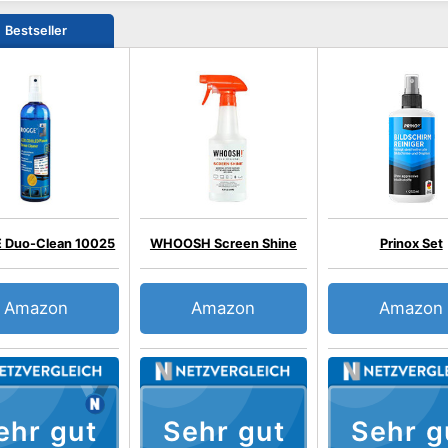
Bestseller
 Duo-Clean 10025
WHOOSH Screen Shine
Prinox Set
Amazon
Amazon
Amazon
ehr gut
Sehr gut
Sehr g