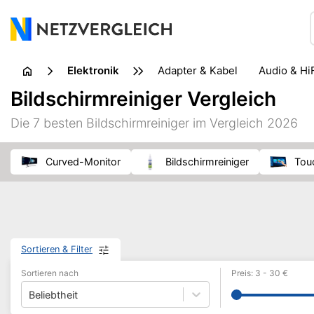
Elektronik
Adapter & Kabel
Audio & Hi
Drucker & Scanner
DVD- &
Bildschirmreiniger Vergleich
Kopfhörer & Headset
Lautsprecher
Netzwerk
Die 7 besten Bildschirmreiniger im Vergleich 2026
Radio
Sicherheitssoftware
Smartphone & Handy
Wecker
Curved-Monitor
Bildschirmreiniger
To
Sortieren & Filter
Sortieren nach
Preis
:
3
-
30
€
Beliebtheit