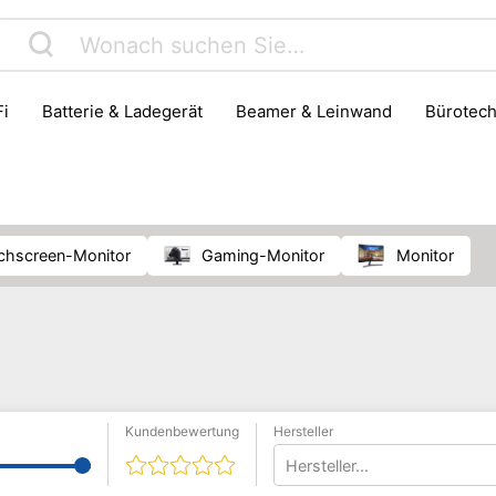
Fi
Batterie & Ladegerät
Beamer & Leinwand
Bürotec
 Video-Player
Eingabegeräte
Festplatte
Gaming
Notebook & Laptop
Notebook- & Laptopzubehör
Party- &
Smartphone-Zubehör
Software
Tablet
Telefon & F
uchscreen-Monitor
Gaming-Monitor
Monitor
Kundenbewertung
Hersteller
Hersteller...