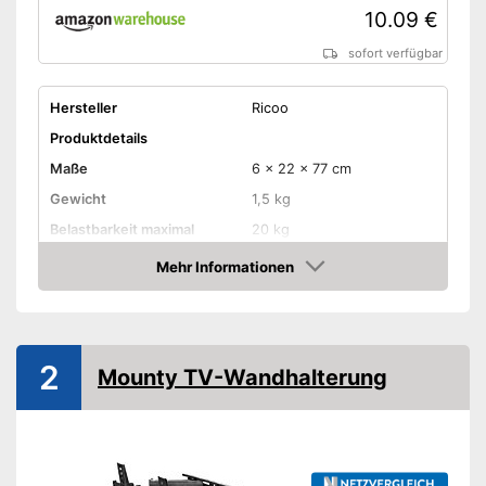
10.09 €
sofort verfügbar
Hersteller
Ricoo
Produktdetails
Maße
6 x 22 x 77 cm
Gewicht
1,5 kg
Belastbarkeit maximal
20 kg
Wandabstand maximal
450 mm
Mehr Informationen
Amazon
Kippbar
Schwenkbar
2
Mounty TV-Wandhalterung
Kippen durch Verschieben
möglich
Vorteile
Ist schwenkbar
Amazon Lieferzeit
siehe Anbieter