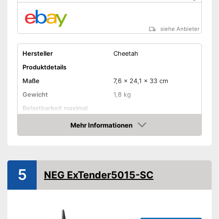
siehe Anbieter
Hersteller
Cheetah
Produktdetails
Maße
7,6 x 24,1 x 33 cm
Gewicht
1,8 kg
Belastbarkeit maximal
Wandabstand maximal
Mehr Informationen
Amazon
Kippbar
Schwenkbar
5
NEG ExTender5015-SC
Kippen durch Verschieben
möglich
Vorteile
Je nach Bedarf schwenkbar
Amazon Lieferzeit
siehe Anbieter