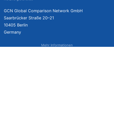
GCN Global Comparison Network GmbH
Saarbrücker Straße 20–21
10405 Berlin
Germany
Mehr Informationen
Über uns
Impressum
Bildnachweise
Datenschutzerklärung
Netzvergleich Siegel
Brand Sponsoring
Wir vergleichen Produkte unabhängig. Dabei verlinken wir auf ausgewählte