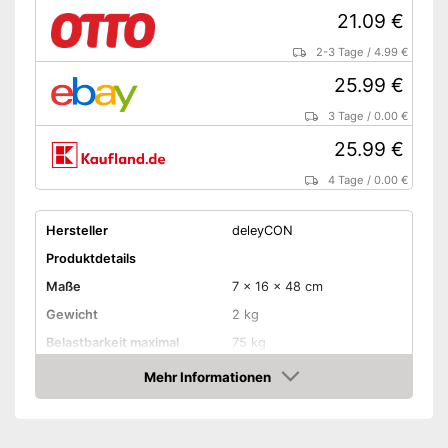
21.09 €
2-3 Tage
/
4.99 €
25.99 €
3 Tage
/
0.00 €
25.99 €
4 Tage
/
0.00 €
Hersteller
deleyCON
Produktdetails
Maße
7 x 16 x 48 cm
Gewicht
2 kg
Belastbarkeit maximal
75 kg
Wandabstand maximal
1.650 mm
Mehr Informationen
Amazon
Kippbar