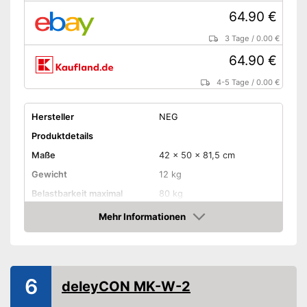
64.90 €
3 Tage
/
0.00 €
64.90 €
4-5 Tage
/
0.00 €
Hersteller
NEG
Produktdetails
Maße
42 x 50 x 81,5 cm
Gewicht
12 kg
Belastbarkeit maximal
80 kg
Wandabstand maximal
Mehr Informationen
Amazon
Kippbar
Schwenkbar
6
deleyCON MK-W-2
Ist schwenkbar
Vorteile