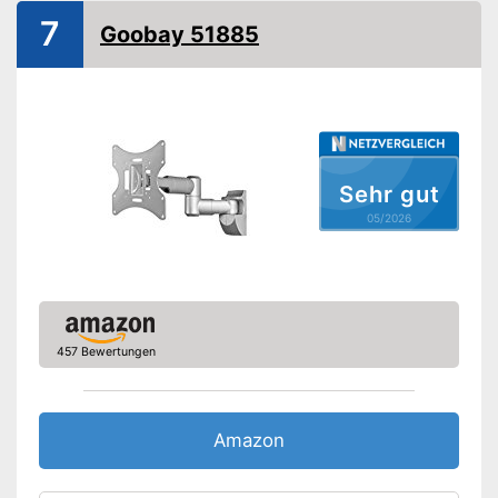
Schwenkbar
7
Goobay 51885
Ist kippbar
Vorteile
Je nach Bedarf schwenkbar
Amazon Lieferzeit
siehe Anbieter
Sehr gut
05/2026
457 Bewertungen
Amazon