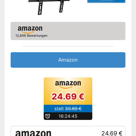
12,896 Bewertungen
Amazon
24.69 €
statt
30.69 €
b
16:24:45
24.69 €