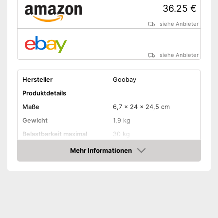
36.25 €
siehe Anbieter
siehe Anbieter
Hersteller
Goobay
Produktdetails
Maße
6,7 x 24 x 24,5 cm
Gewicht
1,9 kg
Belastbarkeit maximal
30 kg
Wandabstand maximal
1.070 mm
Mehr Informationen
Amazon
Kippbar
Schwenkbar
Ist kippbar
Vorteile
Lässt sich schwenken