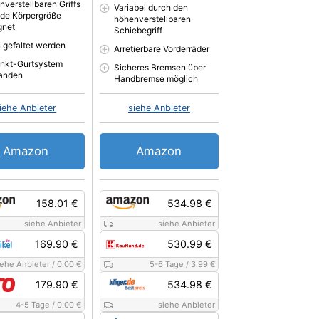
nverstellbaren Griffs
Variabel durch den
jede Körpergröße
höhenverstellbaren
gnet
Schiebegriff
 gefaltet werden
Arretierbare Vorderräder
nkt-Gurtsystem
Sicheres Bremsen über
anden
Handbremse möglich
iehe Anbieter
siehe Anbieter
Amazon
Amazon
158.01 €
534.98 €
siehe Anbieter
siehe Anbieter
169.90 €
530.99 €
iehe Anbieter
/
0.00 €
5-6 Tage
/
3.99 €
179.90 €
534.98 €
4-5 Tage
/
0.00 €
siehe Anbieter