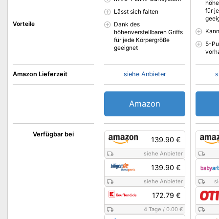
höhe
für 
Lässt sich falten
geei
Vorteile
Dank des
Kann
höhenverstellbaren Griffs
für jede Körpergröße
5-Pu
geeignet
vorh
Amazon Lieferzeit
siehe Anbieter
s
Amazon
Verfügbar bei
139.90 €
siehe Anbieter
139.90 €
siehe Anbieter
s
172.79 €
4 Tage
/
0.00 €