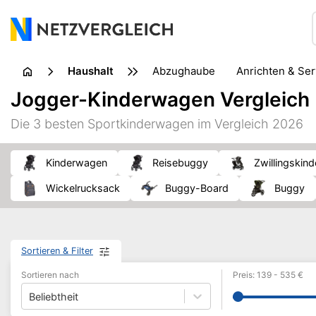
Haushalt
Abzughaube
Anrichten & Se
Geschirrreinigung
Glas
Jogger-Kinderwagen Vergleich
Küchenkleingerät
Küchenmühle
Küchenzubehör
Die 3 besten Sportkinderwagen im Vergleich 2026
Schuhpflege
Staubsauger
Textilpflege
Topf & 
Kinderwagen
Reisebuggy
Zwillingski
Wickelrucksack
Buggy-Board
Buggy
Sortieren & Filter
Sortieren nach
Preis
:
139
-
535
€
Beliebtheit