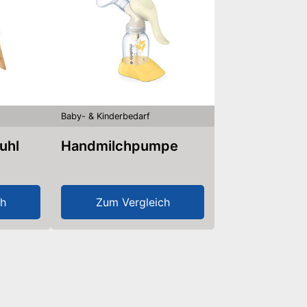
Baby- & Kinderbedarf
uhl
Handmilchpumpe
ch
Zum Vergleich