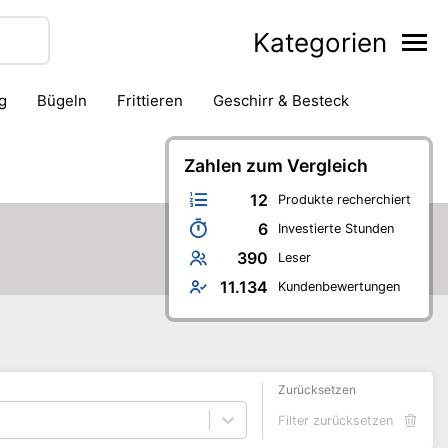
Kategorien
g
Bügeln
Frittieren
Geschirr & Besteck
ackofen
Kaffeezubereitung
Kanne & Karaffe
Messer
Saftpresse & Entsafter
Zahlen zum Vergleich
Schneidegerät
12
Produkte recherchiert
6
Investierte Stunden
390
Leser
11.134
Kundenbewertungen
Zurücksetzen
Filter zurücksetzen