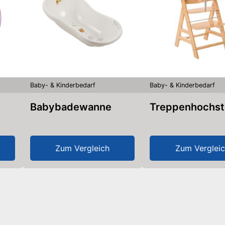
Baby- & Kinderbedarf
Baby- & Kinderbedarf
Babybadewanne
Treppenhochst
Zum Vergleich
Zum Verglei