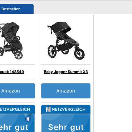
Bestseller
auck 148549
Baby Jogger Summit X3
Amazon
Amazon
ehr gut
Sehr gut