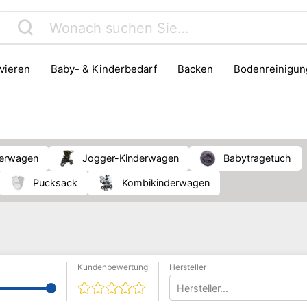
rvieren
Baby- & Kinderbedarf
Backen
Bodenreinigun
Haushaltsmüll & Entsorgung
Haushaltszubehör
Herd & B
Kühlschrank & Gefrierschrank
Lebensmittelaufbewahrung
Pfanne
Waschen & Trocknen
nderwagen
Jogger-Kinderwagen
Babytragetuch
Pucksack
Kombikinderwagen
Kundenbewertung
Hersteller
Hersteller...