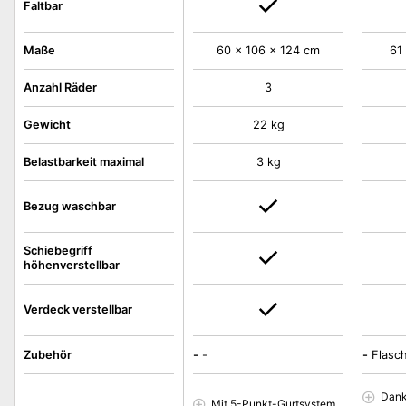
Faltbar
Maße
60 x 106 x 124 cm
61
Anzahl Räder
3
Gewicht
22 kg
Belastbarkeit maximal
3 kg
Bezug waschbar
Schiebegriff
höhenverstellbar
Verdeck verstellbar
Zubehör
-
-
-
Flasc
Dank
Mit 5-Punkt-Gurtsystem