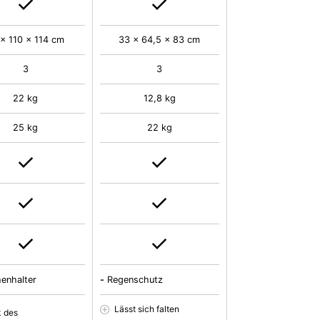
 x 110 x 114 cm
33 x 64,5 x 83 cm
3
3
22 kg
12,8 kg
25 kg
22 kg
henhalter
-
Regenschutz
Lässt sich falten
 des