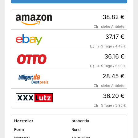
38.82 €
siehe Anbieter
37.17 €
2-3 Tage
/
4.49 €
36.16 €
4-5 Tage
/
5.90 €
28.45 €
siehe Anbieter
36.20 €
5 Tage
/
5.95 €
Hersteller
brabantia
Form
Rund