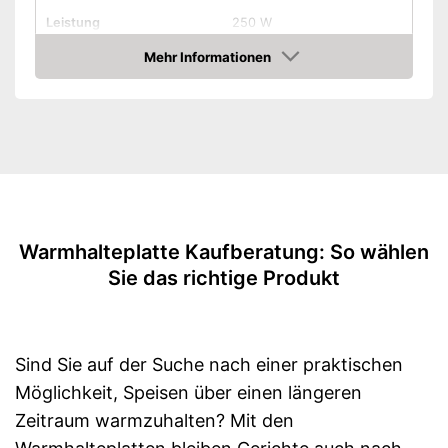
Leistung
250 W
Temperatur maximal
95 °C
Mehr Informationen
Amazon
Überhitzungsschutz
Tragegriffe
Farbe
Schwarz
Gewicht
6,8 kg
Amazon Lieferzeit
siehe Anbieter
Warmhalteplatte Kaufberatung: So wählen
Sie das richtige Produkt
Sind Sie auf der Suche nach einer praktischen
Möglichkeit, Speisen über einen längeren
Zeitraum warmzuhalten? Mit den