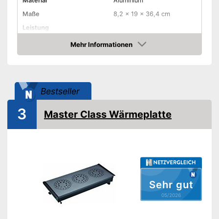
Material
Aluminium
Maße
8,2 x 19 x 36,4 cm
Leistung
Temperatur maximal
Mehr Informationen
Amazon
Überhitzungsschutz
Tragegriffe
Bestseller
Farbe
Weiß
Gewicht
1 kg
3
Master Class Wärmeplatte
Amazon Lieferzeit
siehe Anbieter
Sehr gut
05/2026