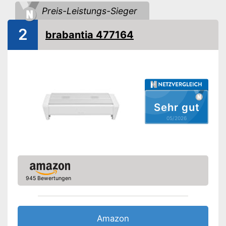
Preis-Leistungs-Sieger
Farbe
Schwarz
Gewicht
2,9 kg
2
brabantia 477164
Amazon Lieferzeit
siehe Anbieter
Sehr gut
05/2026
945 Bewertungen
Amazon