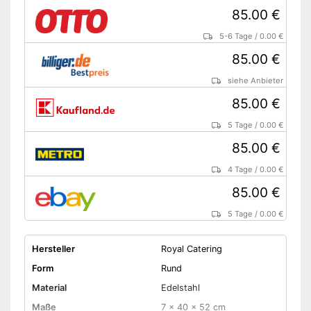
85.00 €
5-6 Tage
/
0.00 €
85.00 €
siehe Anbieter
85.00 €
5 Tage
/
0.00 €
85.00 €
4 Tage
/
0.00 €
85.00 €
5 Tage
/
0.00 €
Hersteller
Royal Catering
Form
Rund
Material
Edelstahl
Maße
7 x 40 x 52 cm