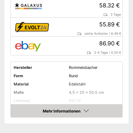
58.32 €
3 Tage
55.89 €
siehe Anbieter
/
6.49 €
86.90 €
3-4 Tage
/
0.00 €
Hersteller
Rommelsbacher
Form
Rund
Material
Edelstahl
Maße
4,5 x 20 x 50,5 cm
Leistung
850 W
Temperatur maximal
120 °C
Mehr Informationen
Amazon
Überhitzungsschutz
Tragegriffe