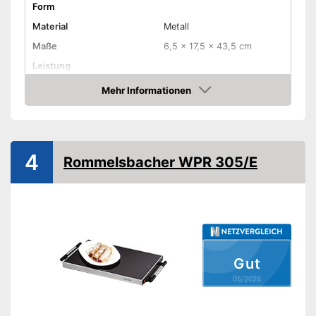
Form
Material
Metall
Maße
6,5 x 17,5 x 43,5 cm
Leistung
Temperatur maximal
Mehr Informationen
Amazon
Überhitzungsschutz
Tragegriffe
4
Farbe
Schwarz, Grau
Rommelsbacher WPR 305/E
Gewicht
1,2 kg
Amazon Lieferzeit
siehe Anbieter
Gut
05/2026