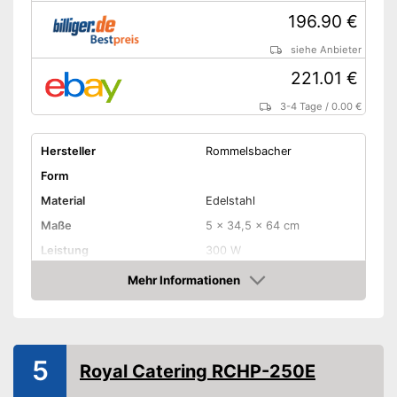
196.90 €
siehe Anbieter
221.01 €
3-4 Tage
/
0.00 €
Hersteller
Rommelsbacher
Form
Material
Edelstahl
Maße
5 x 34,5 x 64 cm
Leistung
300 W
Temperatur maximal
105 °C
Mehr Informationen
Amazon
Überhitzungsschutz
Tragegriffe
Farbe
Grau
5
Royal Catering RCHP-250E
Gewicht
4,8 kg