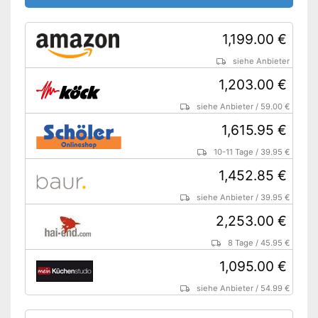
Restwärmeanzeige
Vorteile
Schutz durch die
1,199.00 €
Kindersicherung
Kann auch als Mikrowelle
siehe Anbieter
genutzt werden
1,203.00 €
Amazon Lieferzeit
siehe Anbieter
siehe Anbieter
/
59.00 €
1,615.95 €
10-11 Tage
/
39.95 €
1,452.85 €
siehe Anbieter
/
39.95 €
2,253.00 €
8 Tage
/
45.95 €
1,095.00 €
siehe Anbieter
/
54.99 €