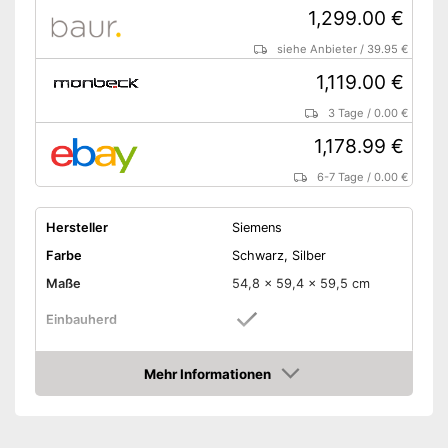
1,299.00 €
siehe Anbieter
/
39.95 €
1,119.00 €
3 Tage
/
0.00 €
1,178.99 €
6-7 Tage
/
0.00 €
Hersteller
Siemens
Farbe
Schwarz, Silber
Maße
54,8 x 59,4 x 59,5 cm
Einbauherd
Ausstattung & Funktionen
Mehr Informationen
Display
Amazon
Großflächengrill, Heißluft,
Kleinflächengrill,