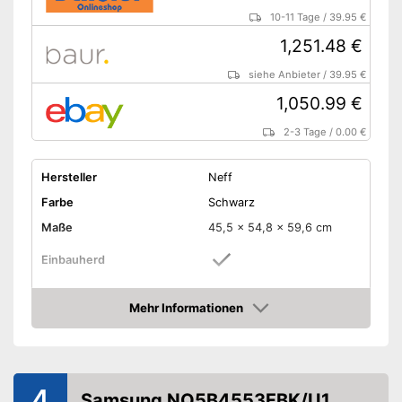
10-11 Tage
/
39.95 €
1,251.48 €
siehe Anbieter
/
39.95 €
1,050.99 €
2-3 Tage
/
0.00 €
Hersteller
Neff
Farbe
Schwarz
Maße
45,5 x 54,8 x 59,6 cm
Einbauherd
Ausstattung & Funktionen
Mehr Informationen
Display
Amazon
Großflächengrill, Gärstufe,
Heißluft, Kleinflächengrill,
Beheizungsarten Ofen
Ober-/Unterhitze, und
4
Samsung NQ5B4553FBK/U1
weitere