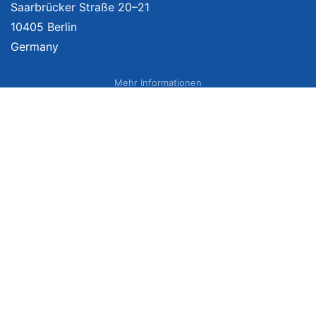
Saarbrücker Straße 20–21
10405 Berlin
Germany
Mehr Informationen
Über uns
Impressum
Bildnachweise
Datenschutzerklärung
Netzvergleich Siegel
Brand Sponsoring
Wir vergleichen Produkte unabhängig. Dabei verlinken wir auf ausgewählte
Onlineshops und erhalten ggf. eine Vergütung, wenn Sie auf diese Links
klicken. Weitere Informationen finden Sie
hier
. Preise inkl. MwSt., ggf. zzgl.
Versand. Angaben zu Lieferzeiten und Versandkosten können von