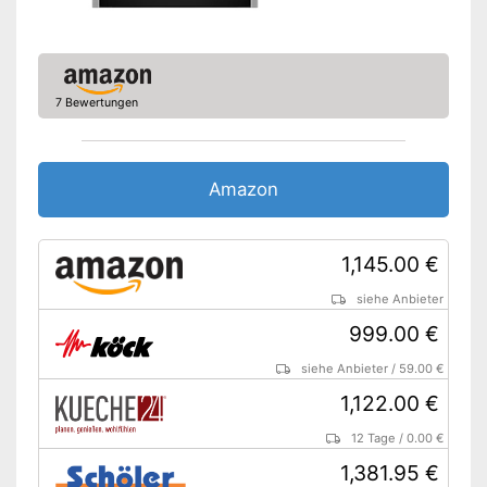
Kindersicherung
Backblech, Kombirost,
Zubehör
Universalpfanne
Effizienz und Verbrauch
7 Bewertungen
Temperatur maximal
500 °C
Energieeffizienzklasse
Schutz durch die
Amazon
Kindersicherung
Anzeige informiert über den
Stand der Restwärme
Vorteile
1,145.00 €
Selbstreinigendes System
siehe Anbieter
Mikrowellenfunktion
vorhanden
999.00 €
Amazon Lieferzeit
siehe Anbieter
siehe Anbieter
/
59.00 €
1,122.00 €
12 Tage
/
0.00 €
1,381.95 €