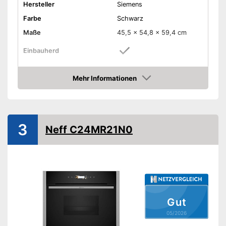
Hersteller
Siemens
Farbe
Schwarz
Maße
45,5 x 54,8 x 59,4 cm
Einbauherd
Ausstattung & Funktionen
Mehr Informationen
Display
Amazon
Großflächengrill, Heißluft,
Kleinflächengrill,
Beheizungsarten Ofen
Ober-/Unterhitze,
3
Neff C24MR21N0
Pizzastufe, und weitere
Fassungsvermögen Ofen
45 l
Mikrowellenfunktion
Selbstreinigungsfunktion
Gut
Restwärmeanzeige
05/2026