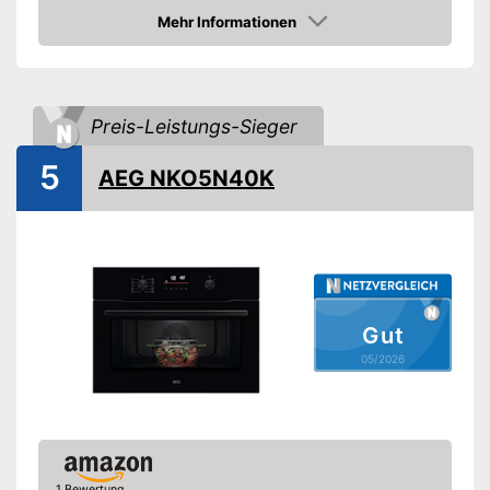
Mehr Informationen
Display
Amazon
Grill, Heißluft,
Beheizungsarten Ofen
Ober-/Unterhitze, Umluft
Fassungsvermögen Ofen
50 l
Preis-Leistungs-Sieger
Mikrowellenfunktion
5
AEG NKO5N40K
Selbstreinigungsfunktion
Restwärmeanzeige
Kindersicherung
Zubehör
Backblech
Effizienz und Verbrauch
Gut
05/2026
Temperatur maximal
Energieeffizienzklasse
A+
Kindersicherung sorgt für
zusätzlichen Schutz
Vorteile
Mikrowellenfunktion
vorhanden
1 Bewertung