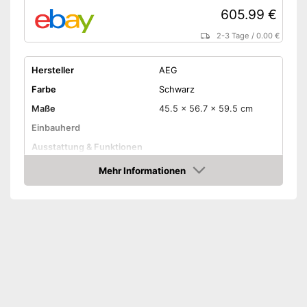
605.99 €
2-3 Tage
/
0.00 €
Hersteller
AEG
Farbe
Schwarz
Maße
45.5 x 56.7 x 59.5 cm
Einbauherd
Ausstattung & Funktionen
Mehr Informationen
Display
Amazon
Beheizungsarten Ofen
Auftauen, Heißluftgrill
Fassungsvermögen Ofen
41 l
Mikrowellenfunktion
Selbstreinigungsfunktion
Restwärmeanzeige