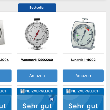
Bestseller
.1004
Westmark 12902260
Sunartis 1-4002
Amazon
Amazon
ut
Sehr gut
Sehr gut