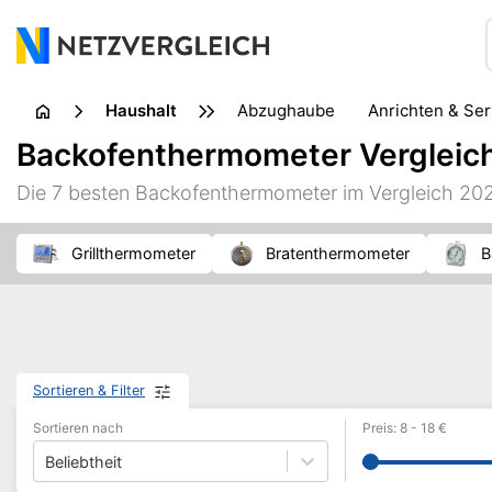
Haushalt
Abzughaube
Anrichten & Se
Geschirrreinigung
Glas
Backofenthermometer Vergleic
Küchenkleingerät
Küchenmühle
Küchenzubehör
Die 7 besten Backofenthermometer im Vergleich 20
Schuhpflege
Staubsauger
Textilpflege
Topf & 
Grillthermometer
Bratenthermometer
Sortieren & Filter
Sortieren nach
Preis
:
8
-
18
€
Beliebtheit