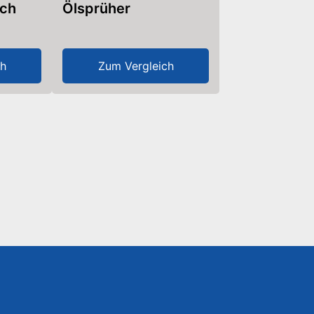
uch
Ölsprüher
ch
Zum Vergleich