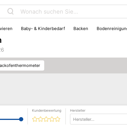
rvieren
Baby- & Kinderbedarf
Backen
Bodenreinigun
Haushaltsmüll & Entsorgung
Haushaltszubehör
Herd & B
h
Kühlschrank & Gefrierschrank
Lebensmittelaufbewahrung
26
Pfanne
Waschen & Trocknen
Backofenthermometer
Kundenbewertung
Hersteller
Hersteller...