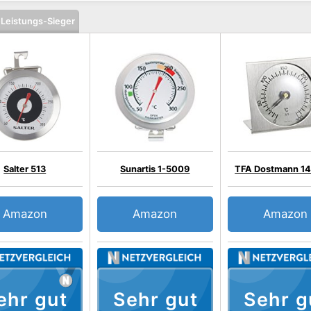
-Leistungs-Sieger
Salter 513
Sunartis 1-5009
TFA Dostmann 14
Amazon
Amazon
Amazon
ehr gut
Sehr gut
Sehr g