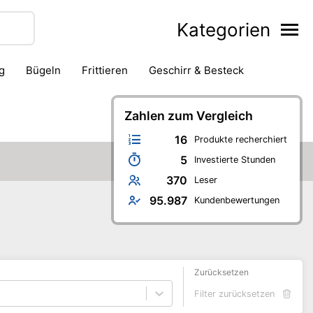
Kategorien
g
Bügeln
Frittieren
Geschirr & Besteck
ackofen
Kaffeezubereitung
Kanne & Karaffe
Messer
Saftpresse & Entsafter
Zahlen zum Vergleich
Schneidegerät
16
Produkte recherchiert
5
Investierte Stunden
370
Leser
95.987
Kundenbewertungen
Zurücksetzen
Filter zurücksetzen