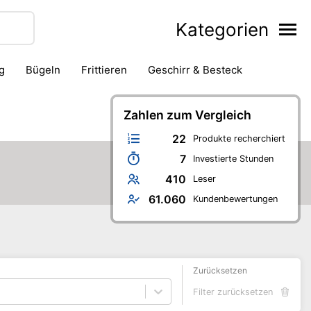
Kategorien
g
Bügeln
Frittieren
Geschirr & Besteck
ackofen
Kaffeezubereitung
Kanne & Karaffe
Messer
Saftpresse & Entsafter
Zahlen zum Vergleich
Schneidegerät
22
Produkte recherchiert
7
Investierte Stunden
410
Leser
61.060
Kundenbewertungen
Zurücksetzen
Filter zurücksetzen