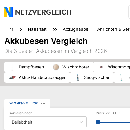
Haushalt
Abzughaube
Anrichten & Se
Geschirrreinigung
Glas
Akkubesen Vergleich
Küchenkleingerät
Küchenmühle
Küchenzubehör
Die 3 besten Akkubesen im Vergleich 2026
Schuhpflege
Staubsauger
Textilpflege
Topf & 
Dampfbesen
Wischroboter
Wischmop
Akku-Handstaubsauger
Saugwischer
Sortieren & Filter
Sortieren nach
Preis
:
22
-
60
€
Beliebtheit