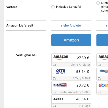
Dreh
Inklusive Schaufel
einf
Vorteile
schw
Amazon Lieferzeit
siehe Anbieter
s
Amazon
Verfügbar bei
27.89 €
siehe Anbieter
53.54 €
1 Tag
/
6.30 €
26.72 €
siehe Anbieter
/
5.86 €
48.54 €
3-4 Tage