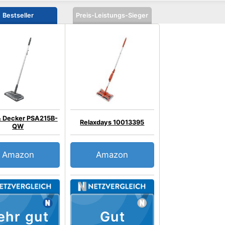
Bestseller
Preis-Leistungs-Sieger
& Decker PSA215B-
Relaxdays 10013395
QW
Amazon
Amazon
ehr gut
Gut