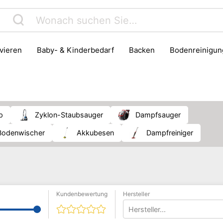
rvieren
Baby- & Kinderbedarf
Backen
Bodenreinigun
Haushaltsmüll & Entsorgung
Haushaltszubehör
Herd & B
Kühlschrank & Gefrierschrank
Lebensmittelaufbewahrung
Pfanne
Waschen & Trocknen
p
Zyklon-Staubsauger
Dampfsauger
Bodenwischer
Akkubesen
Dampfreiniger
Kundenbewertung
Hersteller
Hersteller...