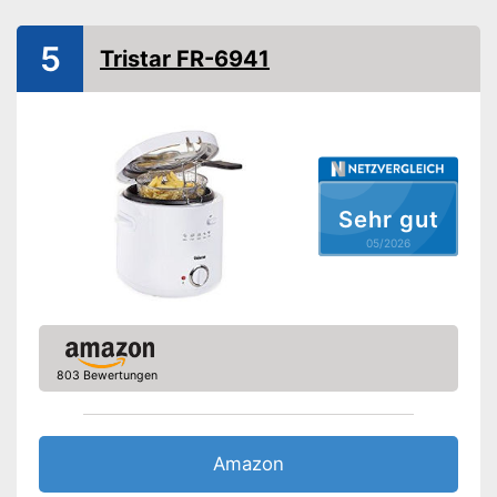
Spülmaschinengeeigneter
Korb
5
Kontrolllampe
Tristar FR-6941
Thermostat
Überhitzungsschutz
Vorteile
Amazon Lieferzeit
siehe Anbieter
Sehr gut
05/2026
803 Bewertungen
Amazon