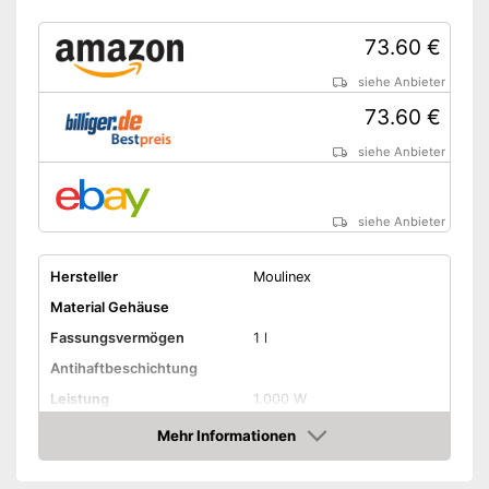
73.60 €
siehe Anbieter
73.60 €
siehe Anbieter
siehe Anbieter
Hersteller
Moulinex
Material Gehäuse
Fassungsvermögen
1 l
Antihaftbeschichtung
Leistung
1.000 W
Maße
20 x 20 x 30 cm
Mehr Informationen
Amazon
Gewicht
2,7 kg