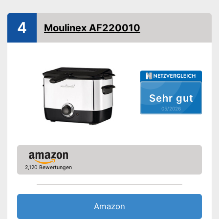
Spülmaschinengeeigneter
Korb
4
Moulinex AF220010
Kontrolllampe
Thermostat
Überhitzungsschutz
Sehr gut
Praktischer Timer integriert
Der Korb ist
05/2026
spülmaschinengeeignet
Vorteile
Antihaftbeschichtete
Oberfläche
Amazon Lieferzeit
siehe Anbieter
2,120 Bewertungen
Amazon