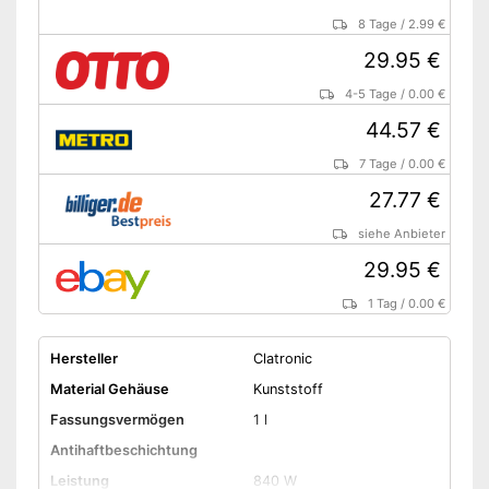
8 Tage
/
2.99 €
29.95 €
4-5 Tage
/
0.00 €
44.57 €
7 Tage
/
0.00 €
27.77 €
siehe Anbieter
29.95 €
1 Tag
/
0.00 €
Hersteller
Clatronic
Material Gehäuse
Kunststoff
Fassungsvermögen
1 l
Antihaftbeschichtung
Leistung
840 W