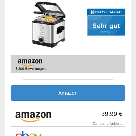
Thermostat
Überhitzungsschutz
Sehr gut
Leichte Reinigung dank
Antihaftbeschichtung
05/2026
Vorteile
Der Korb lässt sich zur
Reinigung einfach in die
Spülmaschine stellen
Amazon Lieferzeit
siehe Anbieter
5,209 Bewertungen
Amazon
39.99 €
siehe Anbieter