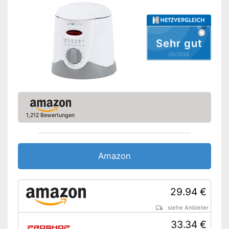
Überhitzungsschutz
Leichte Reinigung dank
Antihaftbeschichtung
Sehr gut
Stromsparend durch Timer-
Funktion
Vorteile
05/2026
Mit
spülmaschinengeeignetem
Korb
Amazon Lieferzeit
siehe Anbieter
1,212 Bewertungen
Amazon
29.94 €
siehe Anbieter
33.34 €