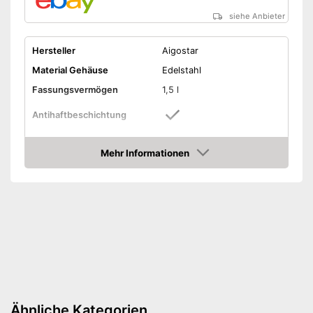
siehe Anbieter
Hersteller
Aigostar
Material Gehäuse
Edelstahl
Fassungsvermögen
1,5 l
Antihaftbeschichtung
Leistung
1.000 W
Mehr Informationen
Maße
20.6 x 23.8 x 24.6 cm
Amazon
Gewicht
1,9 kg
Spülmaschinengeeigneter
Korb
Kontrolllampe
Thermostat
Überhitzungsschutz
Ähnliche Kategorien
Kein Anhaften dank