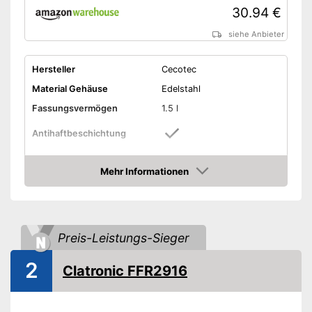
30.94 €
siehe Anbieter
Hersteller
Cecotec
Material Gehäuse
Edelstahl
Fassungsvermögen
1.5 l
Antihaftbeschichtung
Leistung
900 W
Mehr Informationen
Maße
24,2 x 28,5 x 40 cm
Amazon
Gewicht
2,5 kg
Spülmaschinengeeigneter
Korb
Preis-Leistungs-Sieger
Kontrolllampe
2
Clatronic FFR2916
Thermostat