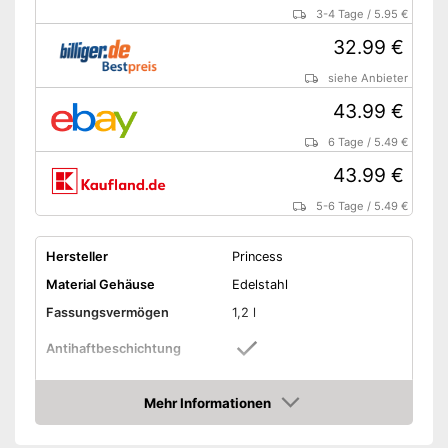
3-4 Tage
/
5.95 €
32.99 €
siehe Anbieter
43.99 €
6 Tage
/
5.49 €
43.99 €
5-6 Tage
/
5.49 €
Hersteller
Princess
Material Gehäuse
Edelstahl
Fassungsvermögen
1,2 l
Antihaftbeschichtung
Leistung
840 W
Mehr Informationen
Maße
21 x 27.5 x 29.5 cm
Amazon
Gewicht
3 kg