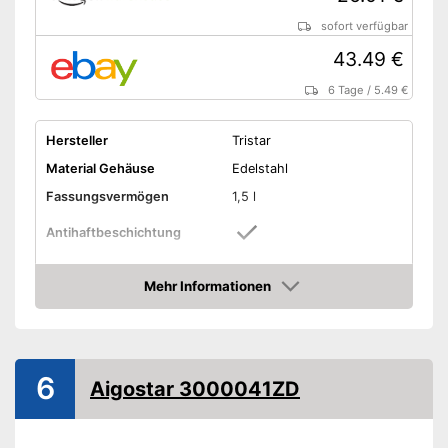
sofort verfügbar
43.49 €
6 Tage
/
5.49 €
Hersteller
Tristar
Material Gehäuse
Edelstahl
Fassungsvermögen
1,5 l
Antihaftbeschichtung
Leistung
1.000 W
Mehr Informationen
Maße
22 x 26,5 x 26,5 cm
Amazon
Gewicht
1,5 kg
Spülmaschinengeeigneter
Korb
6
Aigostar 3000041ZD
Kontrolllampe