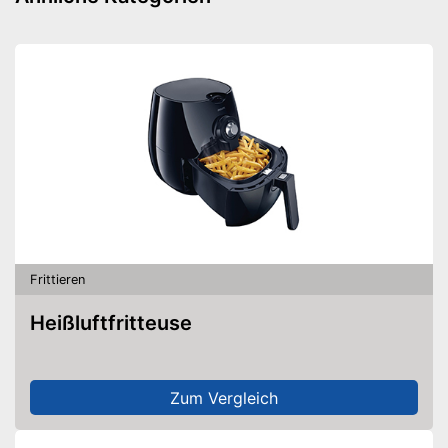
Antihaftbeschichtung
Vorteile
Mit
spülmaschinengeeignetem
Korb
Amazon Lieferzeit
siehe Anbieter
Frittieren
Heißluftfritteuse
Zum Vergleich