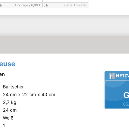
4-5 Tage
/ 6,99 €
siehe Anbieter
teuse
en
Bartscher
G
24 cm x 22 cm x 40 cm
2,7 kg
05
24 cm
Weiß
1