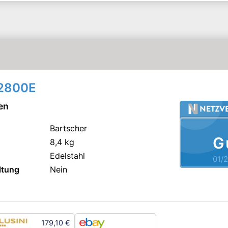
62800E
en
Bartscher
G
8,4 kg
Edelstahl
01/
ltung
Nein
179,10 €