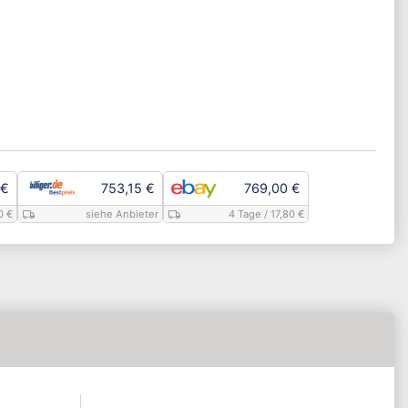
 €
753,15 €
769,00 €
0 €
siehe Anbieter
4 Tage
/ 17,80 €