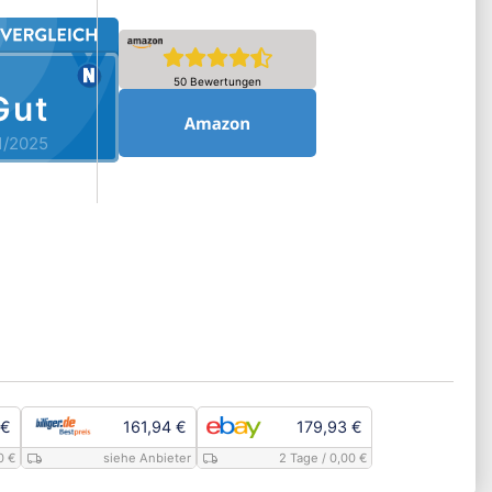
50 Bewertungen
Gut
1/2025
 €
161,94 €
179,93 €
0 €
siehe Anbieter
2 Tage
/ 0,00 €