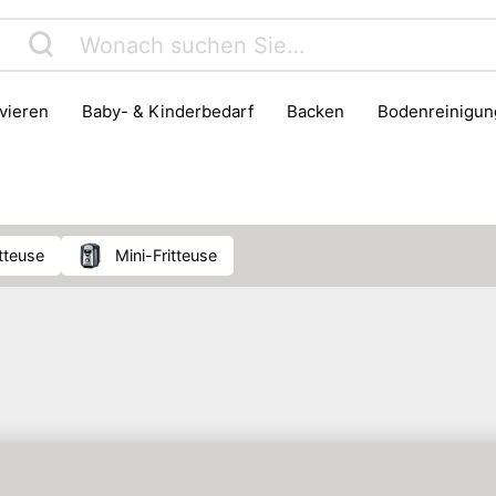
rvieren
Baby- & Kinderbedarf
Backen
Bodenreinigun
Haushaltsmüll & Entsorgung
Haushaltszubehör
Herd & B
Kühlschrank & Gefrierschrank
Lebensmittelaufbewahrung
Pfanne
Waschen & Trocknen
itteuse
Mini-Fritteuse