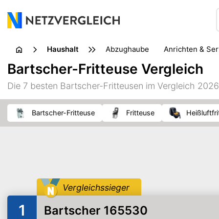
Haushalt
Abzughaube
Anrichten & Se
Geschirrreinigung
Glas
Bartscher-Fritteuse Vergleich
Küchenkleingerät
Küchenmühle
Küchenzubehör
Die 7 besten Bartscher-Fritteusen im Vergleich 2026
Schuhpflege
Staubsauger
Textilpflege
Topf & 
Bartscher-Fritteuse
Fritteuse
Heißluftfr
Vergleichssieger
1
Bartscher 165530