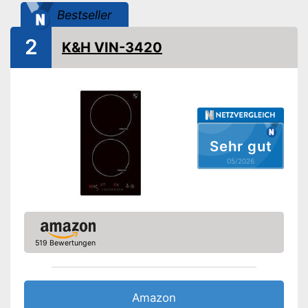
Bestseller
Restwärmeanzeige
2
K&H VIN-3420
Warmhaltefunktion
Kindersicherung
Gewicht
15 kg
Verfügt über eine
Abschaltautomatik
Sehr gut
Kindersicherung sorgt für
05/2026
zusätzlichen Schutz
Hält das Essen warm
Vorteile
Sicherheit dank
Restwärmeanzeige
Stromsparend durch Timer-
Funktion
519 Bewertungen
Amazon Lieferzeit
siehe Anbieter
Amazon