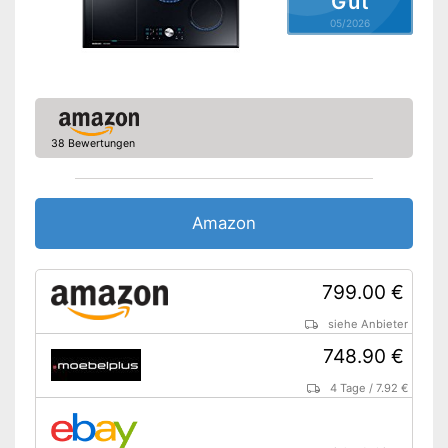
Gut
Restwärmeanzeige
05/2026
Kindersicherung sorgt für
zusätzlichen Schutz
Vorteile
Verfügt über eine
Abschaltautomatik
Praktischer Timer integriert
38 Bewertungen
Hat eine Warmhaltefunktion
Amazon Lieferzeit
siehe Anbieter
Amazon
799.00 €
siehe Anbieter
748.90 €
4 Tage
/
7.92 €