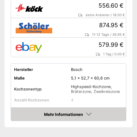
556.60 €
siehe Anbieter
/
18.00 €
874.95 €
11-12 Tage
/
39.95 €
579.99 €
1 Tag
/
0.00 €
Hersteller
Bosch
Maße
5,1 x 52,7 x 60,6 cm
Highspeed-Kochzone,
Kochzonentyp
Bräterzone, Zweikreiszone
Anzahl Kochzonen
4
Anzahl Leistungsstufen
17
Mehr Informationen
Timer-Funktion
Amazon
Abschaltautomatik