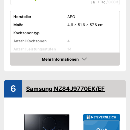
1 Tag
/
0.00 €
Hersteller
AEG
Maße
4,6 x 51,6 x 57,6 cm
Kochzonentyp
Anzahl Kochzonen
4
Anzahl Leistungsstufen
14
Mehr Informationen
Timer-Funktion
Amazon
Abschaltautomatik
Restwärmeanzeige
6
Samsung NZ84J9770EK/EF
Warmhaltefunktion
Kindersicherung
Gewicht
10 kg
Verfügt über eine