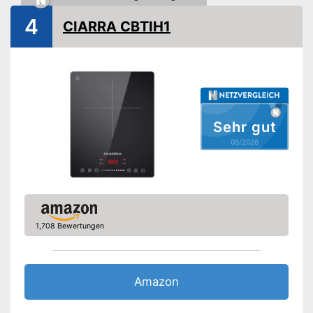
Warmhaltefunktion
4
CIARRA CBTIH1
Kindersicherung
Gewicht
9,4 kg
Mit Abschaltautomatik
Stromsparend durch Timer-
Funktion
Sehr gut
Vorteile
Anzeige informiert über den
05/2026
Stand der Restwärme
Zusätzliche Sicherheit dank
Kindersicherung
Amazon Lieferzeit
siehe Anbieter
1,708 Bewertungen
Amazon