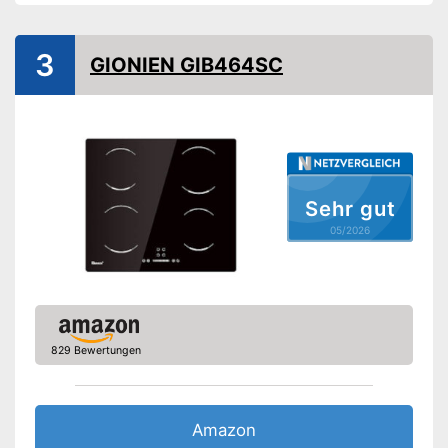
Abschaltautomatik
Restwärmeanzeige
3
GIONIEN GIB464SC
Warmhaltefunktion
Kindersicherung
Gewicht
5 kg
Sehr gut
Verfügt über eine
Abschaltautomatik
05/2026
Mit Warmhaltefunktion
Sicherheit dank
Restwärmeanzeige
Vorteile
Schutz durch die
Kindersicherung
829 Bewertungen
Stromsparend durch Timer-
Funktion
Amazon Lieferzeit
siehe Anbieter
Amazon