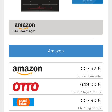
05/2026
944 Bewertungen
Amazon
557.62 €
siehe Anbieter
649.00 €
6-7 Tage
/
39.95 €
557.90 €
1 Tag
/
0.00 €