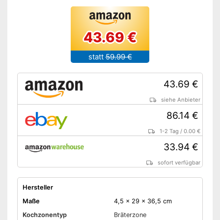
43.69 €
statt
59.99 €
43.69 €
siehe Anbieter
86.14 €
1-2 Tag
/
0.00 €
33.94 €
sofort verfügbar
Hersteller
Maße
4,5 x 29 x 36,5 cm
Kochzonentyp
Bräterzone