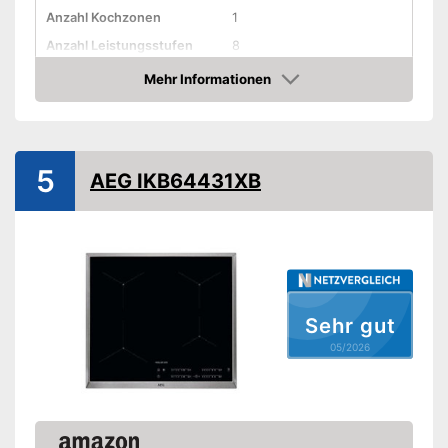
Anzahl Kochzonen
1
Anzahl Leistungsstufen
8
Mehr Informationen
Timer-Funktion
Amazon
Abschaltautomatik
Restwärmeanzeige
5
AEG IKB64431XB
Warmhaltefunktion
Kindersicherung
Gewicht
2,3 kg
Praktischer Timer integriert
Sehr gut
Verfügt über eine
Abschaltautomatik
05/2026
Vorteile
Zusätzliche Sicherheit dank
Kindersicherung
Sicherheit dank
Restwärmeanzeige