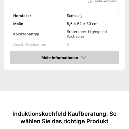
siehe Anbieter
Hersteller
Samsung
Maße
5,6 x 52 x 80 cm
Bräterzone, Highspeed-
Kochzonentyp
Kochzone
Anzahl Kochzonen
4
Anzahl Leistungsstufen
15
Mehr Informationen
Timer-Funktion
Amazon
Abschaltautomatik
Restwärmeanzeige
Warmhaltefunktion
Induktionskochfeld Kaufberatung: So
Kindersicherung
wählen Sie das richtige Produkt
Gewicht
16,5 kg