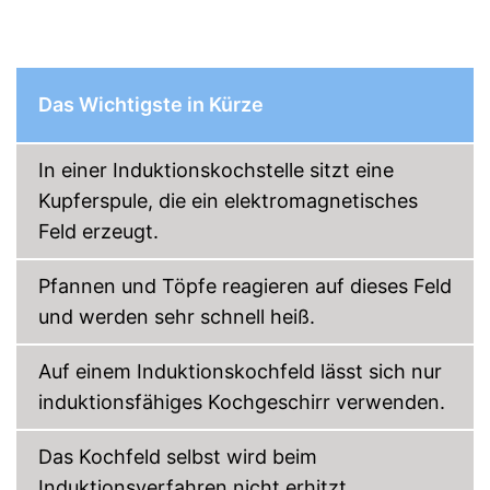
Verfügt über eine
Restwärmeanzeige
Zusätzliche Sicherheit dank
Kindersicherung
Vorteile
Das Wichtigste in Kürze
Praktischer Timer integriert
Mit Warmhaltefunktion
Abschaltautomatik vorhanden
In einer Induktionskochstelle sitzt eine
Amazon Lieferzeit
siehe Anbieter
Kupferspule, die ein elektromagnetisches
Feld erzeugt.
Pfannen und Töpfe reagieren auf dieses Feld
und werden sehr schnell heiß.
Auf einem Induktionskochfeld lässt sich nur
induktionsfähiges Kochgeschirr verwenden.
Das Kochfeld selbst wird beim
Induktionsverfahren nicht erhitzt.