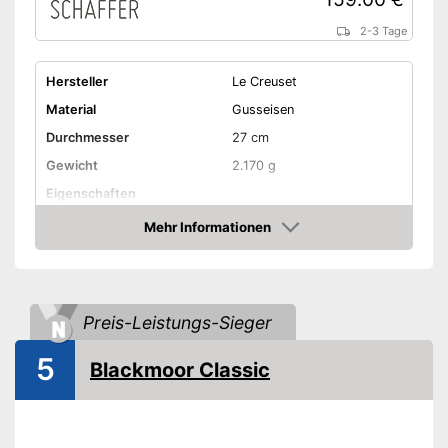
2-3 Tage
Hersteller
Le Creuset
Material
Gusseisen
Durchmesser
27 cm
Gewicht
2.170 g
Eigenschaften
Mehr Informationen
Für Elektroherd geeignet
Amazon
Für Gasherd geeignet
Für Glaskeramikherd
Preis-Leistungs-Sieger
geeignet
Geeignet für
5
Blackmoor Classic
Induktionsherd
Ohne PFOA
Backofenfest bis