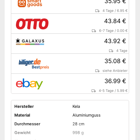
35.95 €
4 Tage
/
6.95 €
43.84 €
6-7 Tage
/
0.00 €
43.92 €
4 Tage
35.08 €
siehe Anbieter
36.99 €
4-5 Tage
/
5.99 €
Hersteller
Kela
Material
Aluminiumguss
Durchmesser
28 cm
Gewicht
998 g