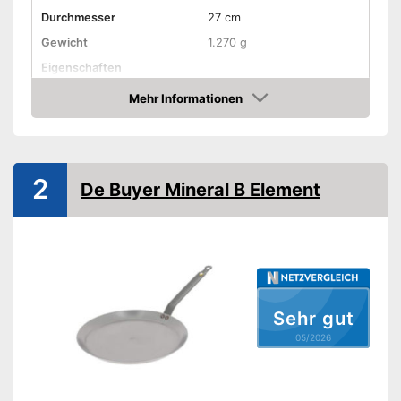
Durchmesser
27 cm
Gewicht
1.270 g
Eigenschaften
Mehr Informationen
Für Elektroherd geeignet
Amazon
Für Gasherd geeignet
Für Glaskeramikherd
2
De Buyer Mineral B Element
geeignet
Geeignet für
Induktionsherd
Ohne PFOA
Backofenfest bis
70 °C
Sehr gut
Griff abnehmbar
05/2026
Spülmaschinengeeignet
Ohne Perfluoroctansäure
Vorteile