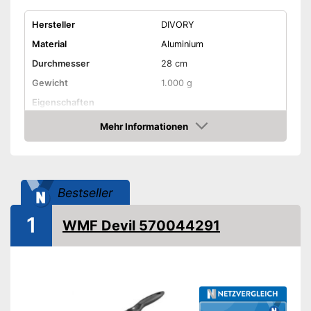
Hersteller
DIVORY
Material
Aluminium
Durchmesser
28 cm
Gewicht
1.000 g
Eigenschaften
Für Elektroherd geeignet
Mehr Informationen
Amazon
Für Gasherd geeignet
Für Glaskeramikherd
geeignet
Bestseller
Geeignet für
Induktionsherd
1
WMF Devil 570044291
Ohne PFOA
Backofenfest bis
230 °C
Griff abnehmbar