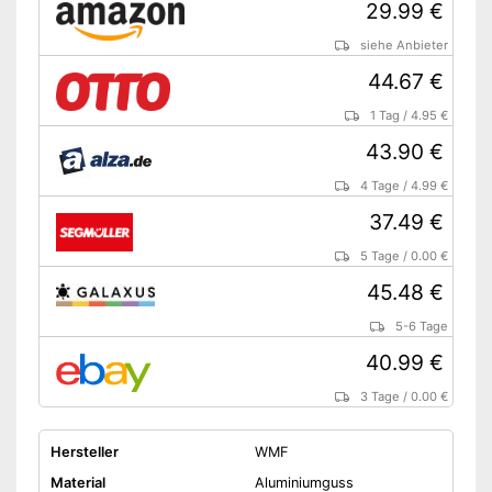
29.99 €
siehe Anbieter
44.67 €
1 Tag
/
4.95 €
43.90 €
4 Tage
/
4.99 €
37.49 €
5 Tage
/
0.00 €
45.48 €
5-6 Tage
40.99 €
3 Tage
/
0.00 €
Hersteller
WMF
Material
Aluminiumguss