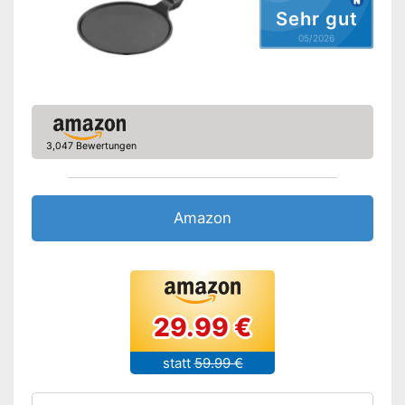
Spülmaschinengeeignet
Sehr gut
05/2026
Perfluoroctansäure-frei
Vorteile
Amazon Lieferzeit
siehe Anbieter
3,047 Bewertungen
Amazon
29.99 €
statt
59.99 €