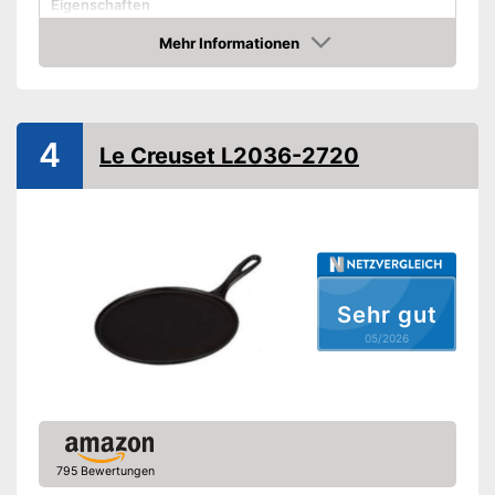
Eigenschaften
Mehr Informationen
Für Elektroherd geeignet
Amazon
Für Gasherd geeignet
Für Glaskeramikherd
4
Le Creuset L2036-2720
geeignet
Geeignet für
Induktionsherd
Ohne PFOA
Backofenfest bis
180 °C
Sehr gut
Griff abnehmbar
05/2026
Spülmaschinengeeignet
Ohne Perfluoroctansäure
Vorteile
Amazon Lieferzeit
siehe Anbieter
795 Bewertungen