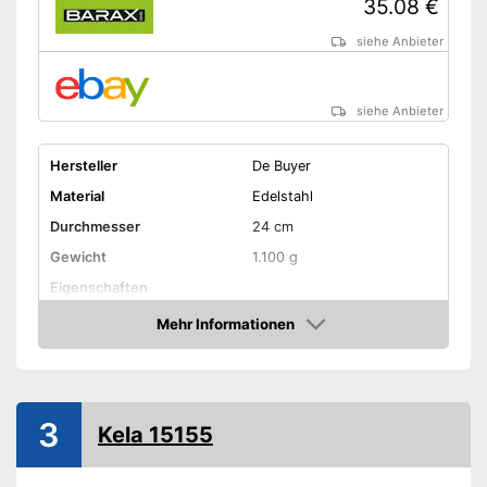
35.08 €
siehe Anbieter
siehe Anbieter
Hersteller
De Buyer
Material
Edelstahl
Durchmesser
24 cm
Gewicht
1.100 g
Eigenschaften
Mehr Informationen
Für Elektroherd geeignet
Amazon
Für Gasherd geeignet
Für Glaskeramikherd
3
Kela 15155
geeignet
Geeignet für
Induktionsherd