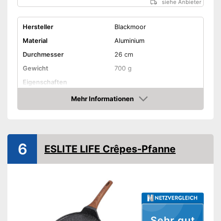
siehe Anbieter
Hersteller
Blackmoor
Material
Aluminium
Durchmesser
26 cm
Gewicht
700 g
Eigenschaften
Mehr Informationen
Für Elektroherd geeignet
Amazon
Für Gasherd geeignet
Für Glaskeramikherd
6
ESLITE LIFE Crêpes-Pfanne
geeignet
Geeignet für
Induktionsherd
Ohne PFOA
Backofenfest bis
Griff abnehmbar
Sehr gut