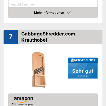
Anzahl Einsätze
Anzahl Scheibenstärken
Mehr Informationen
Amazon
Mögliche Schnittformen
-
Scheiben
Restehalter
Aufbewahrungsbehälter
CabbageShredder.com
7
Rostfrei
Krauthobel
Spülmaschinengeeignet
Vorteile
Nachteile
Amazon Lieferzeit
siehe Anbieter
Sehr gut
05/2026
217 Bewertungen