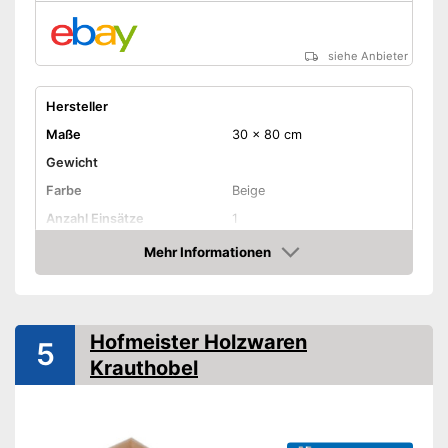
siehe Anbieter
Hersteller
Maße
30 x 80 cm
Gewicht
Farbe
Beige
Anzahl Einsätze
1
Anzahl Scheibenstärken
1
Mehr Informationen
Amazon
Mögliche Schnittformen
-
Scheiben
Restehalter
Hofmeister Holzwaren
5
Aufbewahrungsbehälter
Krauthobel
Rostfrei
Spülmaschinengeeignet