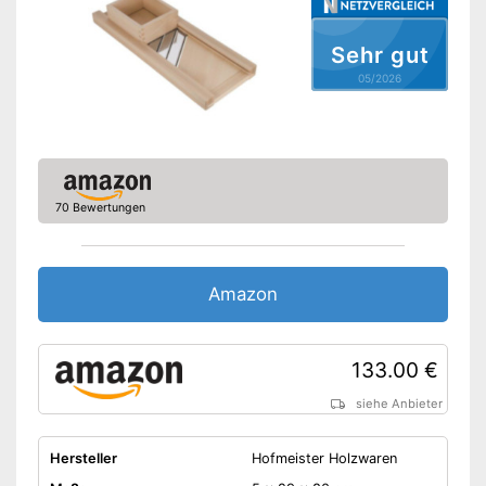
Besteht aus rostfreiem
Material
Vorteile
Sehr gut
Das Geschnittene fällt gleich
in den Restehalter
05/2026
Aufbewahrungsbehälter
gehört nicht zum
Nachteile
Lieferumfang
Amazon Lieferzeit
siehe Anbieter
70 Bewertungen
Amazon
133.00 €
siehe Anbieter
Hersteller
Hofmeister Holzwaren