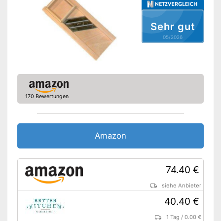
Mit Restehalter
Vorteile
Besteht aus rostfreiem
Sehr gut
Material
05/2026
Aufbewahrungsbehälter
gehört nicht zum
Nachteile
Lieferumfang
Amazon Lieferzeit
siehe Anbieter
170 Bewertungen
Amazon
74.40 €
siehe Anbieter
40.40 €
1 Tag
/
0.00 €