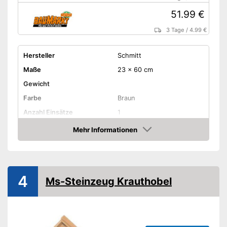
51.99 €
3 Tage
/
4.99 €
Hersteller
Schmitt
Maße
23 x 60 cm
Gewicht
Farbe
Braun
Anzahl Einsätze
1
Anzahl Scheibenstärken
1
Mehr Informationen
Amazon
Mögliche Schnittformen
-
Scheiben
Restehalter
4
Ms-Steinzeug Krauthobel
Aufbewahrungsbehälter
Rostfrei
Spülmaschinengeeignet