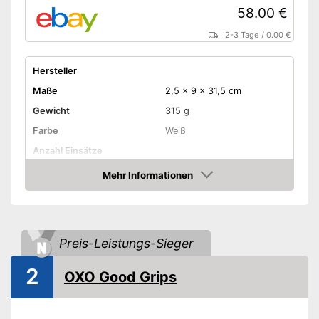
58.00 €
2-3 Tage
/
0.00 €
Hersteller
Maße
2,5 x 9 x 31,5 cm
Gewicht
315 g
Farbe
Weiß
Anzahl Einsätze
Anzahl Scheibenstärken
Mehr Informationen
Amazon
Mögliche Schnittformen
-
Scheiben
Restehalter
Aufbewahrungsbehälter
Preis-Leistungs-Sieger
Rostfrei
2
OXO Good Grips
Spülmaschinengeeignet
Vorteile