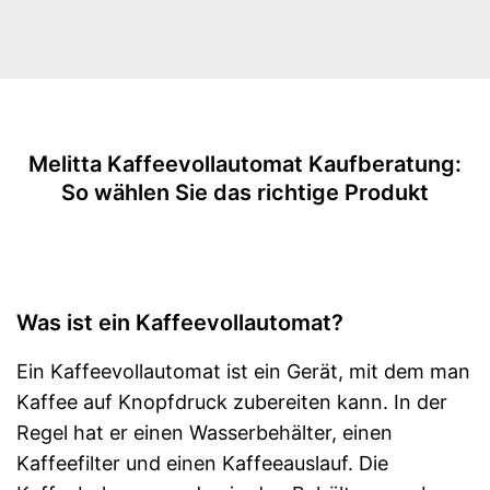
Touchscreen
Spülmaschinengeeignete
Teile
Abschaltautomatik
Melitta Kaffeevollautomat Kaufberatung:
Wasserfilter
So wählen Sie das richtige Produkt
Abtropfschale
Einstellung der
Kaffeestärke
Was ist ein Kaffeevollautomat?
Entkalkungsanzeige
Ein Kaffeevollautomat ist ein Gerät, mit dem man
Milchaufschäumer
Kaffee auf Knopfdruck zubereiten kann. In der
-
Latte Macchiato
Regel hat er einen Wasserbehälter, einen
-
Espresso Macchiato
Kaffeefilter und einen Kaffeeauslauf. Die
-
Kaffee
Getränke