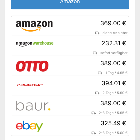
-
Café Crème
Amazon
-
Tee
-
und weitere
369.00 €
Technische Details
siehe Anbieter
Maße
20 x 32,5 x 45,5 cm
232.31 €
Gewicht
8,3 kg
Material Gehäuse
Edelstahl
sofort verfügbar
Material Mahlwerk
Stahl
389.00 €
Mahlwerktyp
Kegelmahlwerk
1 Tag
/
4.95 €
Farbe
Grau
394.01 €
Leistung
1.400 W
2 Tage
/
5.99 €
Druck
15 bar
389.00 €
Mit einer Entkalkungsanzeige
ausgestattet
2-3 Tage
/
5.95 €
Verfügt über einen
325.49 €
Milchschäumer
Die Stärke des Kaffees ist
2-3 Tage
/
5.00 €
individuell einstellbar
Vorteile