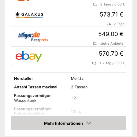
Mahlwerktyp
Kegelmahlwerk
2 Tage
/
0.00 €
Farbe
Schwarz
573.71 €
Leistung
1.450 W
2 Tage
Druck
15 bar
549.00 €
Die Stärke des Kaffees ist
individuell einstellbar
siehe Anbieter
Integrierte
570.70 €
Entkalkungsanzeige
Vorteile
Der Kaffeeauslauf ist in der
1-2 Tag
/
0.00 €
Höhe verstellbar
Einfache Reinigung dank der
Hersteller
Melitta
spülmaschinentauglichen
Teile
Anzahl Tassen maximal
2 Tassen
Amazon Lieferzeit
siehe Anbieter
Fassungsvermögen
1,2 l
Wassertank
Fassungsvermögen
125 g
Bohnenbehälter
Eigenschaften
Mehr Informationen
Amazon
Höhenverstellbarer
Kaffeeauslauf