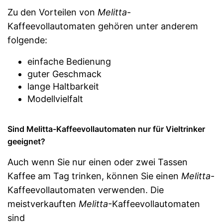
Zu den Vorteilen von
Melitta
-
Verfügt über einen
Milchschäumer
Kaffeevollautomaten gehören unter anderem
Teile sind
folgende:
spülmaschinengeeignet
Amazon Lieferzeit
siehe Anbieter
einfache Bedienung
guter Geschmack
lange Haltbarkeit
Modellvielfalt
Sind Melitta-Kaffeevollautomaten nur für Vieltrinker
geeignet?
Auch wenn Sie nur einen oder zwei Tassen
Kaffee am Tag trinken, können Sie einen
Melitta
-
Kaffeevollautomaten verwenden. Die
meistverkauften
Melitta
-Kaffeevollautomaten
sind