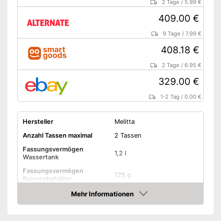
2 Tage
/
5.99 €
409.00 €
9 Tage
/
7.99 €
408.18 €
2 Tage
/
6.95 €
329.00 €
1-2 Tag
/
0.00 €
Hersteller
Melitta
Anzahl Tassen maximal
2 Tassen
Fassungsvermögen
1,2 l
Wassertank
Fassungsvermögen
125 g
Bohnenbehälter
Eigenschaften
Mehr Informationen
Amazon
Höhenverstellbarer
Kaffeeauslauf