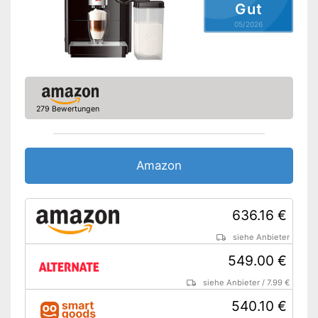
Gut
Einstellung der
Kaffeestärke
05/2026
Entkalkungsanzeige
Milchaufschäumer
-
Latte Macchiato
279 Bewertungen
-
Cappuccino
-
Café Crème
Getränke
-
Espresso Macchiato
Amazon
-
Tee
-
und weitere
636.16 €
Technische Details
siehe Anbieter
Maße
20 x 32,5 x 45,5 cm
549.00 €
Gewicht
7,2 kg
Material Gehäuse
Stahl
siehe Anbieter
/
7.99 €
Material Mahlwerk
Stahl
540.10 €