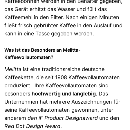
Kaffeebohnen werden in den Behälter gegeben,
-
Warme Milch
das Gerät erhitzt das Wasser und füllt das
-
Ristretto
Kaffeemehl in den Filter. Nach einigen Minuten
-
und weitere
fließt frisch gebrühter Kaffee in den Auslauf und
Technische Details
kann in eine Tasse gegeben werden.
Maße
25,3 x 38 x 39 cm
Gewicht
8,3 kg
Was ist das Besondere an Melitta-
Material Gehäuse
Kunststoff
Kaffeevollautomaten?
Material Mahlwerk
Stahl
Mahlwerktyp
Kegelmahlwerk
Melitta
ist eine traditionsreiche deutsche
Farbe
Schwarz
Kaffeekette, die seit 1908 Kaffeevollautomaten
Leistung
1.450 W
produziert. Ihre Kaffeevollautomaten sind
Druck
15 bar
besonders
hochwertig und langlebig
. Das
Die Stärke des Kaffees lässt
Unternehmen hat mehrere Auszeichnungen für
sich anpassen
seine Kaffeevollautomaten gewonnen, unter
Der Kaffeeauslauf ist in der
Höhe verstellbar
anderem
den iF Product Designaward
und den
Integrierte
Red Dot Design Award
.
Vorteile
Entkalkungsanzeige