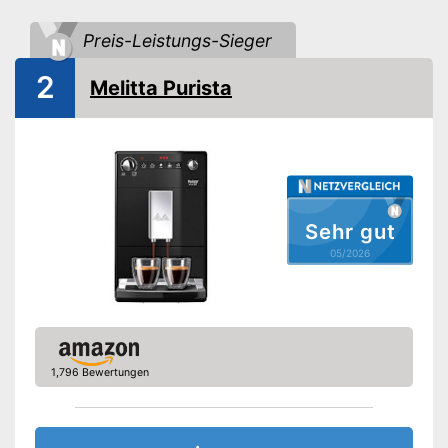
Touchscreen
Preis-Leistungs-Sieger
Spülmaschinengeeignete
Teile
2
Melitta Purista
Abschaltautomatik
Wasserfilter
Abtropfschale
Sehr gut
Einstellung der
Kaffeestärke
05/2026
Entkalkungsanzeige
Milchaufschäumer
-
Cappuccino
1,796 Bewertungen
-
Latte Macchiato
-
Espresso
Getränke