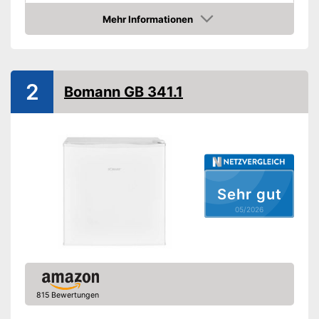
Gefrierklasse
****
Mehr Informationen
Amazon
Klimaklasse
N-ST
Lautstärke maximal
40 dB
Türanschlag wechselbar
2
Bomann GB 341.1
Farbe
Silber
Gewicht
18 kg
Amazon Lieferzeit
sofort verfügbar
Sehr gut
05/2026
815 Bewertungen