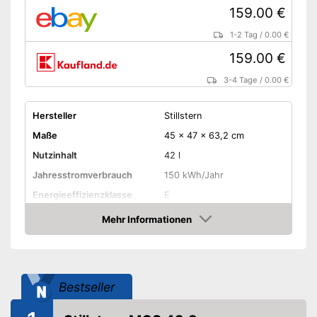
159.00 €
1-2 Tag
/
0.00 €
159.00 €
3-4 Tage
/
0.00 €
Hersteller
Stillstern
Maße
45 x 47 x 63,2 cm
Nutzinhalt
42 l
Jahresstromverbrauch
150 kWh/Jahr
Energieeffizienzklasse
E
Gefrierklasse
****
Mehr Informationen
Amazon
Klimaklasse
N-ST
Lautstärke maximal
40 dB
Türanschlag wechselbar
Bestseller
Farbe
Weiß