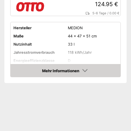
124.95 €
5-6 Tage
/
0.00 €
Hersteller
MEDION
Maße
44 x 47 x 51 cm
Nutzinhalt
33 l
Jahresstromverbrauch
118 kWh/Jahr
Energieeffizienzklasse
D
Gefrierklasse
****
Mehr Informationen
Amazon
Klimaklasse
ST
Lautstärke maximal
40 dB
Türanschlag wechselbar
Farbe
Weiß
Gewicht
15 kg
Amazon Lieferzeit
siehe Anbieter