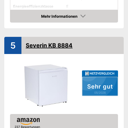
Energieeffizienzklasse
E
Gefrierklasse
Mehr Informationen
Amazon
Klimaklasse
Lautstärke maximal
41 dB
Türanschlag wechselbar
5
Severin KB 8884
Farbe
Weiß
Gewicht
15 kg
Amazon Lieferzeit
siehe Anbieter
Sehr gut
05/2026
237 Bewertungen