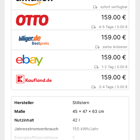
sofort verfügbar
159.00 €
4-5 Tage
/
0.00 €
159.00 €
siehe Anbieter
159.00 €
1-2 Tag
/
0.00 €
159.00 €
3-4 Tage
/
0.00 €
Hersteller
Stillstern
Maße
45 x 47 x 63 cm
Nutzinhalt
42 l
Jahresstromverbrauch
150 kWh/Jahr
Energieeffizienzklasse
E