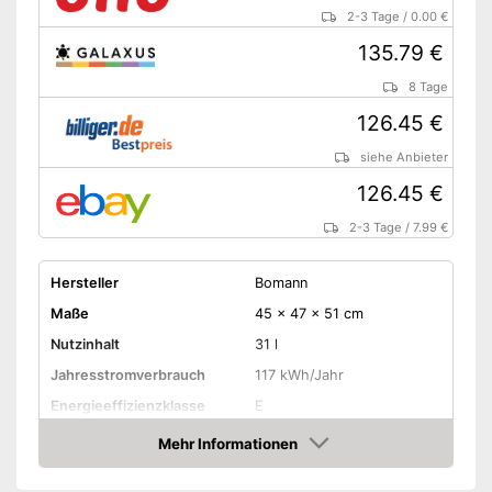
2-3 Tage
/
0.00 €
135.79 €
8 Tage
126.45 €
siehe Anbieter
126.45 €
2-3 Tage
/
7.99 €
Hersteller
Bomann
Maße
45 x 47 x 51 cm
Nutzinhalt
31 l
Jahresstromverbrauch
117 kWh/Jahr
Energieeffizienzklasse
E
Gefrierklasse
****
Mehr Informationen
Amazon
Klimaklasse
N-ST