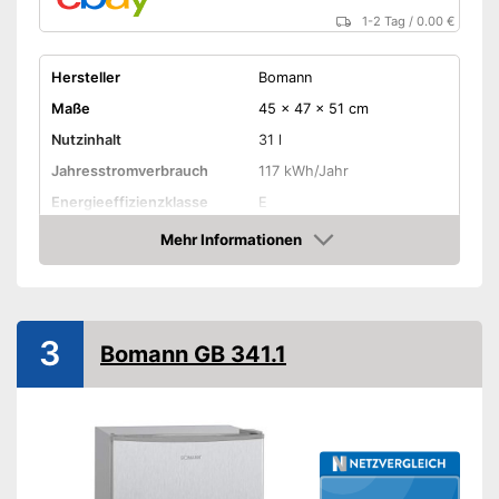
1-2 Tag
/
0.00 €
Hersteller
Bomann
Maße
45 x 47 x 51 cm
Nutzinhalt
31 l
Jahresstromverbrauch
117 kWh/Jahr
Energieeffizienzklasse
E
Gefrierklasse
****
Mehr Informationen
Amazon
Klimaklasse
N-ST
Lautstärke maximal
39 dB
Türanschlag wechselbar
3
Bomann GB 341.1
Farbe
Weiß
Gewicht
8 kg
Amazon Lieferzeit
siehe Anbieter