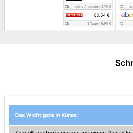
siehe Anbieter
/
5.70 €
s
60.54 €
3 Tage
/
6.90 €
Schn
Das Wichtigste in Kürze:
Schnellkochtöpfe werden mit einem Deckel luf