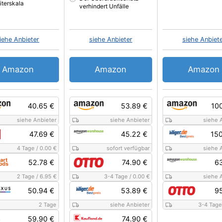
iterskala
verhindert Unfälle
iehe Anbieter
siehe Anbieter
siehe Anbiet
Amazon
Amazon
Amazon
40.65 €
53.89 €
10
siehe Anbieter
siehe Anbieter
siehe 
47.69 €
45.22 €
150
4 Tage
/
0.00 €
sofort verfügbar
siehe 
52.78 €
74.90 €
63
2 Tage
/
6.95 €
3-4 Tage
/
0.00 €
siehe 
50.94 €
53.89 €
95
2 Tage
siehe Anbieter
3-4 Tage
59.90 €
74.90 €