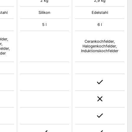
2 kg
2,9 kg
stahl
Silikon
Edelstahl
5 l
6 l
lder,
Cerankochfelder,
r,
Halogenkochfelder,
elder,
Induktionskochfelder
lder