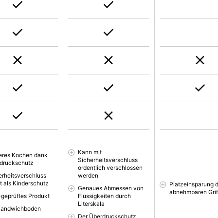
Kann mit
eres Kochen dank
Sicherheitsverschluss
druckschutz
ordentlich verschlossen
erheitsverschluss
werden
rt als Kinderschutz
Platzeinsparung 
Genaues Abmessen von
abnehmbaren Grif
geprüftes Produkt
Flüssigkeiten durch
Literskala
Sandwichboden
Der Überdruckschutz