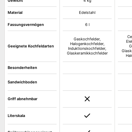
Gewicht
4 kg
Material
Edelstahl
Fassungsvermögen
6 l
Ce
Gaskochfelder,
Ele
Halogenkochfelder,
Geeignete Kochfeldarten
G
Induktionskochfelder,
Glask
Glaskeramikkochfelder
Hal
Besonderheiten
Sandwichboden
Griff abnehmbar
Literskala