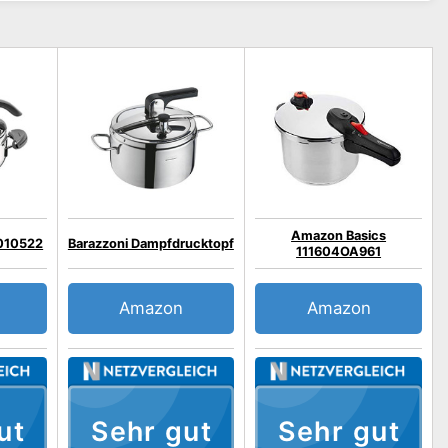
Amazon Basics
010522
Barazzoni Dampfdrucktopf
111604OA961
Amazon
Amazon
ut
Sehr gut
Sehr gut