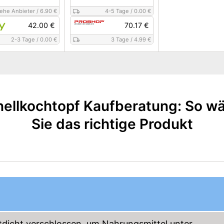
iehe Anbieter
/
6.90 €
4-5 Tage
/
0.00 €
42.00 €
70.17 €
2-3 Tage
/
0.00 €
3 Tage
/
4.99 €
ellkochtopf Kaufberatung: So w
Sie das richtige Produkt
tdicht verschlossen, um Nahrungsmittel unter