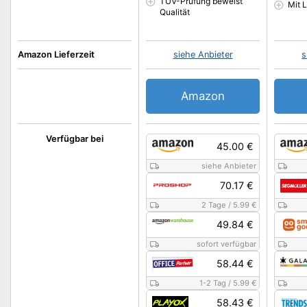
TÜV-Prüfung beweist
Mit L
Qualität
Amazon Lieferzeit
siehe Anbieter
s
Amazon
Verfügbar bei
45.00 €
siehe Anbieter
70.17 €
2 Tage
/
5.99 €
49.84 €
sofort verfügbar
58.44 €
1-2 Tag
/
5.99 €
58.43 €