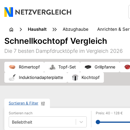
Haushalt
Abzughaube
Anrichten & Se
Geschirrreinigung
Glas
Schnellkochtopf Vergleich
Küchenkleingerät
Küchenmühle
Küchenzubehör
Die 7 besten Dampfdrucktöpfe im Vergleich 2026
Schuhpflege
Staubsauger
Textilpflege
Topf & 
Römertopf
Topf-Set
Grillpfanne
Induktionadapterplatte
Kochtopf
Sortieren & Filter
Sortieren nach
Preis
:
40
-
128
€
Beliebtheit