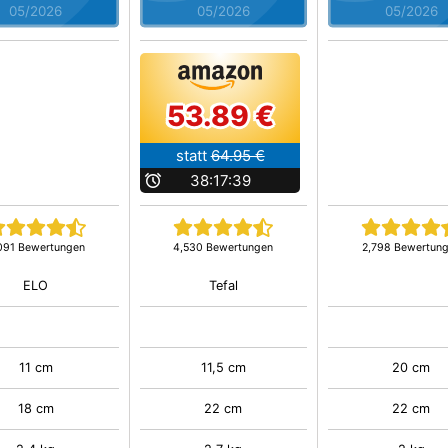
05/2026
05/2026
05/2026
53.89 €
statt
64.95 €
b
38:17:38
091 Bewertungen
4,530 Bewertungen
2,798 Bewertun
ELO
Tefal
11 cm
11,5 cm
20 cm
18 cm
22 cm
22 cm