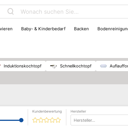
rvieren
Baby- & Kinderbedarf
Backen
Bodenreinigun
Haushaltsmüll & Entsorgung
Haushaltszubehör
Herd & B
Kühlschrank & Gefrierschrank
Lebensmittelaufbewahrung
Pfanne
Waschen & Trocknen
Induktionskochtopf
Schnellkochtopf
Auflauff
Kundenbewertung
Hersteller
Hersteller...