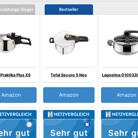
-Leistungs-Sieger
Bestseller
Praktika Plus XS
Tefal Secure 5 Neo
Lagostina 010033
Amazon
Amazon
Amazon
ehr gut
Sehr gut
Sehr g