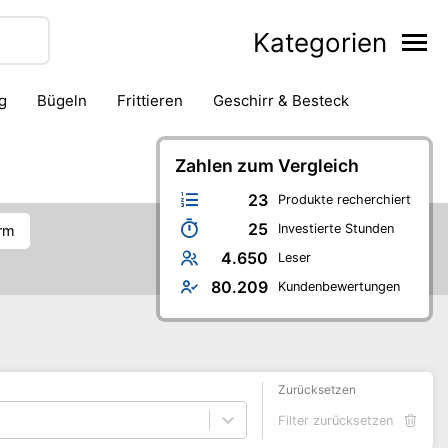
Kategorien
g
Bügeln
Frittieren
Geschirr & Besteck
ackofen
Kaffeezubereitung
Kanne & Karaffe
Messer
Saftpresse & Entsafter
Zahlen zum Vergleich
Schneidegerät
23
Produkte recherchiert
25
Investierte Stunden
orm
4.650
Leser
80.209
Kundenbewertungen
Zurücksetzen
Filter zurücksetzen