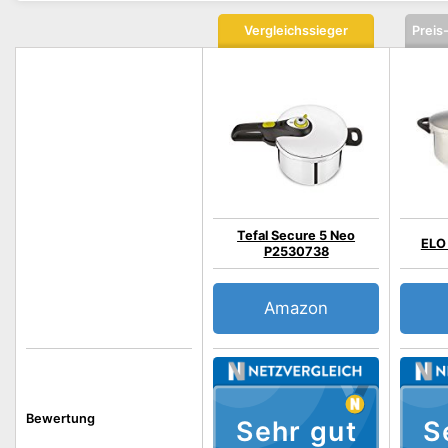
Vergleichssieger
Preis
Tefal Secure 5 Neo
ELO 
P2530738
Amazon
Bewertung
Sehr gut
S