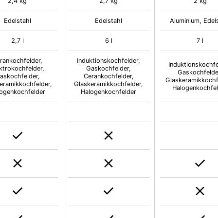
2,4 kg
2,7 kg
2 kg
Edelstahl
Edelstahl
Aluminium, Edel
2,7 l
6 l
7 l
rankochfelder,
Induktionskochfelder,
Induktionskochfe
ktrokochfelder,
Gaskochfelder,
Gaskochfelde
askochfelder,
Cerankochfelder,
Glaskeramikkochf
eramikkochfelder,
Glaskeramikkochfelder,
Halogenkochfe
ogenkochfelder
Halogenkochfelder