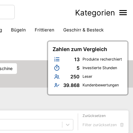
Kategorien
g
Bügeln
Frittieren
Geschirr & Besteck
ackofen
Kaffeezubereitung
Kanne & Karaffe
Messer
Saftpresse & Entsafter
Zahlen zum Vergleich
Schneidegerät
13
Produkte recherchiert
5
Investierte Stunden
schine
250
Leser
39.868
Kundenbewertungen
Zurücksetzen
Filter zurücksetzen