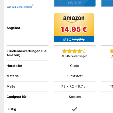
05/2026
Wie wir vergleichen
14.95 €
Angebot
statt
17.90 €
Kundenbewertungen (Bei
Amazon)
9,345 Bewertungen
5,
Ototo
Hersteller
Material
Kunststoff
Maße
7.2 x 7.2 x 8.7 cm
1
Geeignet für
Speisen
Lustig