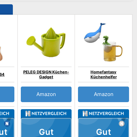
PELEG DESIGN Küchen-
Homefantasy
U64
Gadget
Küchenhelfer
Amazon
Amazon
ut
Gut
Gut