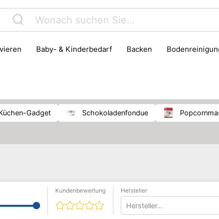
rvieren
Baby- & Kinderbedarf
Backen
Bodenreinigun
Haushaltsmüll & Entsorgung
Haushaltszubehör
Herd & B
Kühlschrank & Gefrierschrank
Lebensmittelaufbewahrung
Pfanne
Waschen & Trocknen
Küchen-Gadget
Schokoladenfondue
Popcornma
Kundenbewertung
Hersteller
Hersteller...