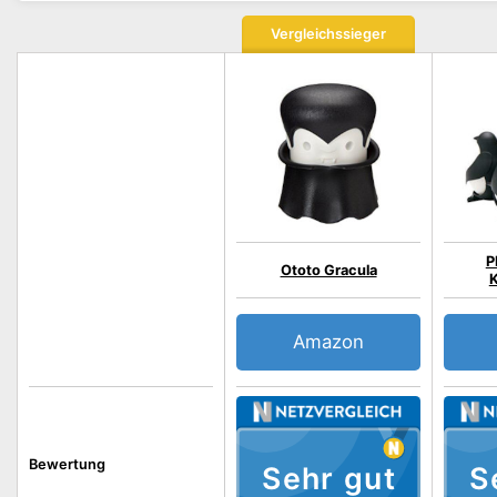
Vergleichssieger
P
Ototo Gracula
K
Amazon
Bewertung
Sehr gut
S