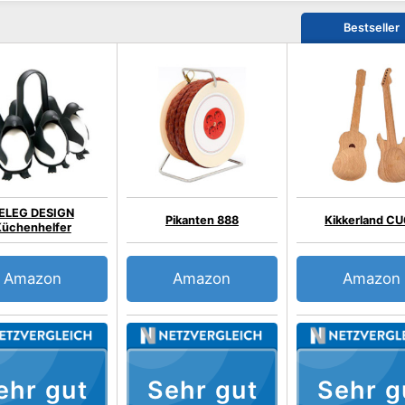
Bestseller
ELEG DESIGN
Pikanten 888
Kikkerland C
üchenhelfer
Amazon
Amazon
Amazon
ehr gut
Sehr gut
Sehr g