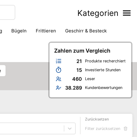
Kategorien
g
Bügeln
Frittieren
Geschirr & Besteck
ackofen
Kaffeezubereitung
Kanne & Karaffe
Messer
Saftpresse & Entsafter
Zahlen zum Vergleich
Schneidegerät
21
Produkte recherchiert
15
Investierte Stunden
e
460
Leser
38.289
Kundenbewertungen
Zurücksetzen
Filter zurücksetzen