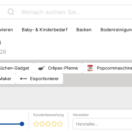
rvieren
Baby- & Kinderbedarf
Backen
Bodenreinigun
Haushaltsmüll & Entsorgung
Haushaltszubehör
Herd & B
h
Kühlschrank & Gefrierschrank
Lebensmittelaufbewahrung
026
Pfanne
Waschen & Trocknen
Küchen-Gadget
Crêpes-Pfanne
Popcornmaschin
-Maker
Eisportionierer
Kundenbewertung
Hersteller
Hersteller...