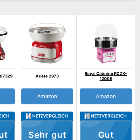
Royal Catering RCZK-
07329
Ariete 2973
1200E
Amazon
Amazon
ut
Sehr gut
Gut