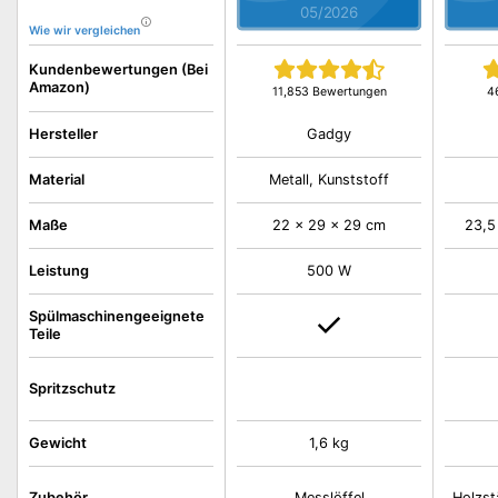
05/2026
Wie wir vergleichen
Kundenbewertungen (Bei
Amazon)
11,853 Bewertungen
4
Gadgy
Hersteller
Material
Metall, Kunststoff
Maße
22 x 29 x 29 cm
23,5
Leistung
500 W
Spülmaschinengeeignete
Teile
Spritzschutz
Gewicht
1,6 kg
Zubehör
Messlöffel
Holzst