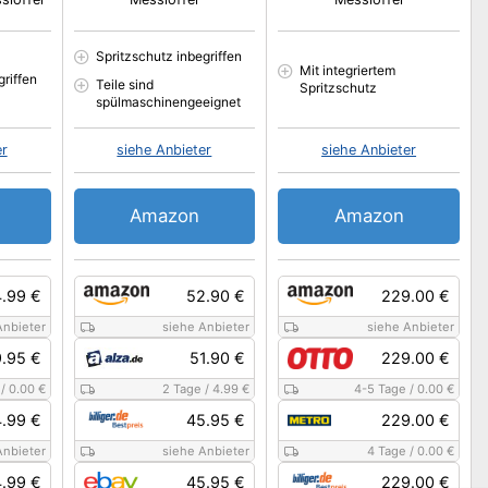
Spritzschutz inbegriffen
Mit integriertem
griffen
Teile sind
Spritzschutz
spülmaschinengeeignet
er
siehe Anbieter
siehe Anbieter
Amazon
Amazon
.99 €
52.90 €
229.00 €
Anbieter
siehe Anbieter
siehe Anbieter
.95 €
51.90 €
229.00 €
/
0.00 €
2 Tage
/
4.99 €
4-5 Tage
/
0.00 €
.99 €
45.95 €
229.00 €
Anbieter
siehe Anbieter
4 Tage
/
0.00 €
.99 €
45.95 €
229.00 €