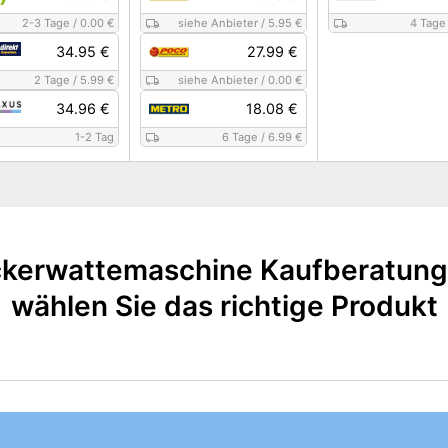
2-3 Tage
/
0.00 €
siehe Anbieter
/
5.95 €
4 Tage
34.95 €
27.99 €
2 Tage
/
5.99 €
siehe Anbieter
/
0.00 €
34.96 €
18.08 €
1-2 Tag
6 Tage
/
6.99 €
kerwattemaschine Kaufberatung
wählen Sie das richtige Produkt