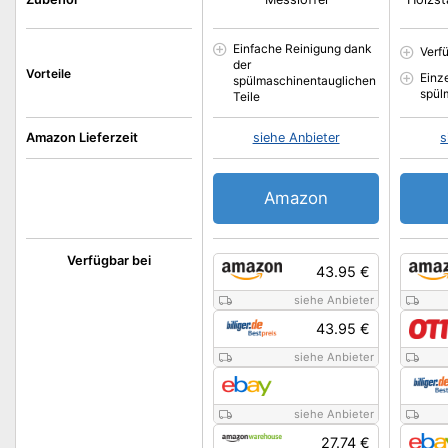
Einfache Reinigung dank
Verf
der
Vorteile
Einze
spülmaschinentauglichen
spül
Teile
Amazon Lieferzeit
siehe Anbieter
s
Amazon
Verfügbar bei
43.95 €
siehe Anbieter
43.95 €
siehe Anbieter
siehe Anbieter
27.74 €