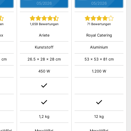
05/2026
05/2026
gen
1,659 Bewertungen
71 Bewertungen
xx
Ariete
Royal Catering
Kunststoff
Aluminium
5 cm
26.5 x 28 x 28 cm
53 x 53 x 81 cm
450 W
1.200 W
1,2 kg
12 kg
slöffel
Messlöffel
Messlöffel