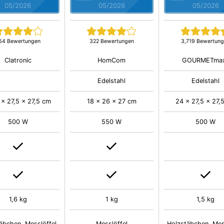
05/2026
05/2026
05/2026
64 Bewertungen
322 Bewertungen
3,719 Bewertun
Clatronic
HomCom
GOURMETma
Edelstahl
Edelstahl
 x 27,5 x 27,5 cm
18 x 26 x 27 cm
24 x 27,5 x 27,
500 W
550 W
500 W
1,6 kg
1 kg
1,5 kg
äbchen, Messlöffel
Messlöffel
Holzstäbchen, Mes