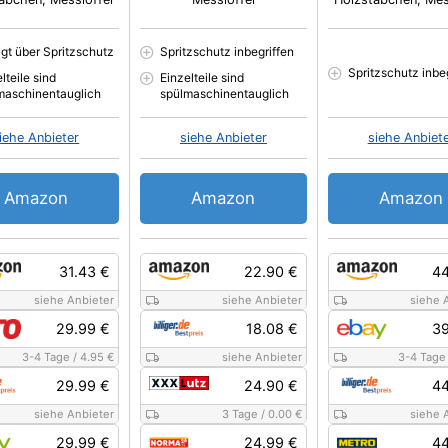
ügt über Spritzschutz
Spritzschutz inbegriffen
Spritzschutz inbe
lteile sind
Einzelteile sind
maschinentauglich
spülmaschinentauglich
iehe Anbieter
siehe Anbieter
siehe Anbiet
Amazon
Amazon
Amazon
31.43 €
22.90 €
44
siehe Anbieter
siehe Anbieter
siehe 
29.99 €
18.08 €
39
3-4 Tage
/
4.95 €
siehe Anbieter
3-4 Tage
29.99 €
24.90 €
44
siehe Anbieter
3 Tage
/
0.00 €
siehe 
29.99 €
24.99 €
44