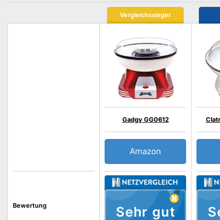
Vergleichssieger
Gadgy GG0612
Clat
Amazon
Bewertung
Sehr gut
S