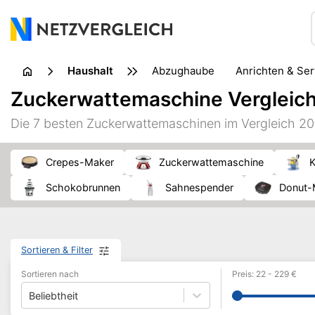
Haushalt
Abzughaube
Anrichten & Se
Geschirrreinigung
Glas
Zuckerwattemaschine Vergleic
Küchenkleingerät
Küchenmühle
Küchenzubehör
Die 7 besten Zuckerwattemaschinen im Vergleich 2
Schuhpflege
Staubsauger
Textilpflege
Topf & 
Crepes-Maker
Zuckerwattemaschine
Schokobrunnen
Sahnespender
Donut
Sortieren & Filter
Sortieren nach
Preis
:
22
-
229
€
Beliebtheit