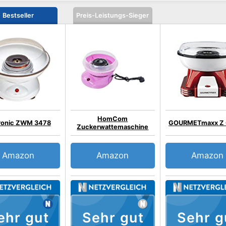
Bestseller
Preis-Leistungs-Sieger
HomCom
ronic ZWM 3478
GOURMETmaxx Z 
Zuckerwattemaschine
Amazon
Amazon
Amazon
ehr gut
Sehr gut
Sehr g