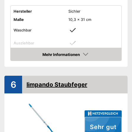
Hersteller
Sichler
Maße
10,3 x 31 cm
Waschbar
Ausziehbar
Mehr Informationen
Teleskopstiel
Amazon
Stiellänge einstellbar
Amazon Lieferzeit
siehe Anbieter
6
limpando Staubfeger
Sehr gut